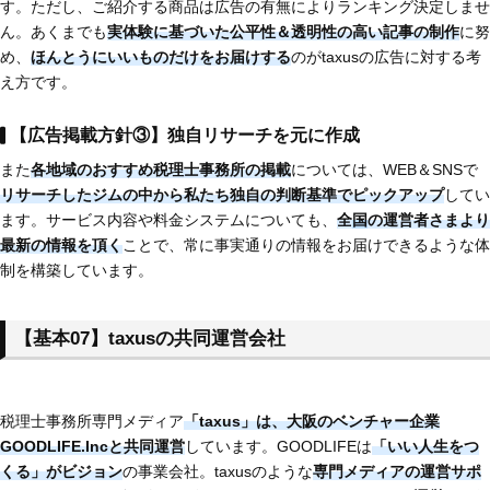
す。ただし、ご紹介する商品は広告の有無によりランキング決定しませ
ん。あくまでも
実体験に基づいた公平性＆透明性の高い記事の制作
に努
め、
ほんとうにいいものだけをお届けする
のがtaxusの広告に対する考
え方です。
【広告掲載方針③】独自リサーチを元に作成
また
各地域のおすすめ税理士事務所の掲載
については、WEB＆SNSで
リサーチしたジムの中から私たち独自の判断基準でピックアップ
してい
ます。サービス内容や料金システムについても、
全
国
の運営者さまより
最新の情報を頂く
ことで、常に事実通りの情報をお届けできるような体
制を構築しています。
【基本07
】taxusの共同運営会社
税理士事務所専門メディア
「taxus」は、大阪のベンチャー企業
GOODLIFE.Incと共同運営
しています。GOODLIFEは
「いい人生をつ
くる」がビジョン
の事業会社。taxusのような
専門メディアの運営サポ