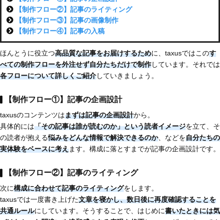
【制作フロー②】記事のライティング
【制作フロー③】記事の画像制作
【制作フロー④】記事の入稿
ほんとうに役立つ
高品質な記事をお届けするため
に、taxusではこの
す
べての制作フローを外注せず自分たちだけで制作
しています。それでは
各フローについて詳しくご紹介
していきましょう。
【制作フロー①】記事の企画設計
taxusのコンテンツは
まずは記事の企画設計
から。
具体的には
「その記事は誰が読むのか」という読者イメージ
を立て、そ
の読者が抱える
悩みをどんな情報で解決できるのか
、などを
自分たちの
実体験をベースに考え
ます。構成に落とすまでが記事の企画設計です。
【制作フロー②】記事のライティング
次に
構成に合わせて記事のライティング
をします。
taxusでは一度書き上げた
文章を寝かし、数日後に再度確認することを
共通ルール
にしています。そうすることで、はじめに
書いたときには気