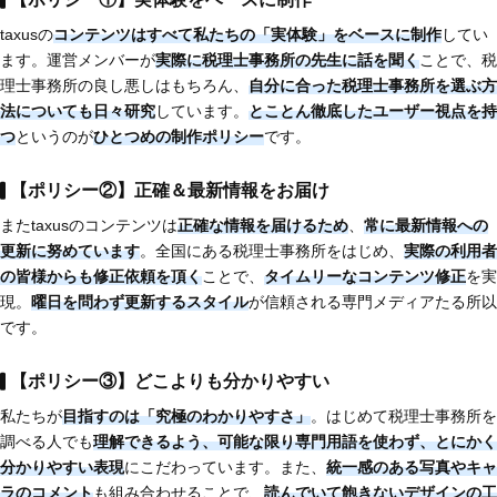
taxusの
コンテンツはすべて
私たちの「実体験」をベースに制作
してい
ます。運営メンバーが
実際に税理士事務所の先生に話を聞く
ことで、税
理士事務所の良し悪しはもちろん、
自分に合った税理士事務所を選ぶ方
法についても日々研究
しています。
とことん徹底したユーザー視点を持
つ
というのが
ひとつめの制作ポリシー
です。
【ポリシー②】正確＆最新情報をお届け
またtaxusのコンテンツは
正確な情報を届けるため
、
常に最新情報への
更新に努めています
。全国にある税理士事務所をはじめ、
実際の利用者
の皆様からも修正依頼を頂く
ことで、
タイムリーなコンテンツ修正
を実
現。
曜日を問わず更新するスタイル
が信頼される専門メディアたる所以
です。
【ポリシー③】どこよりも分かりやすい
私たちが
目指すのは
「究極のわかりやすさ」
。はじめて税理士事務所を
調べる人でも
理解できるよう、
可能な限り専門用語を使わず、とにかく
分かりやすい表現
にこだわっています。また、
統一感のある写真やキャ
ラのコメント
も組み合わせることで、
読んでいて飽きないデザインの工