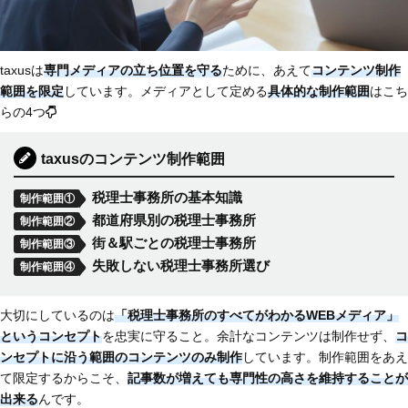
taxusは
専門メディアの立ち位置を守る
ために、あえて
コンテンツ制作
範囲を限定
しています。メディアとして定める
具体的な制作範囲
はこち
らの4つ
taxusのコンテンツ制作範囲
税理士事務所の基本知識
制作範囲①
都道府県別の税理士事務所
制作範囲②
街＆駅ごとの税理士事務所
制作範囲③
失敗しない税理士事務所選び
制作範囲④
大切にしているのは
「税理士事務所のすべてがわかるWEBメディア」
というコンセプト
を忠実に守ること。余計なコンテンツは制作せず、
コ
ンセプトに沿う範囲のコンテンツのみ制作
しています。制作範囲をあえ
て限定するからこそ、
記事数が増えても専門性の高さを維持することが
出来る
んです。