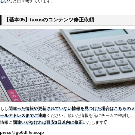
しい
なと日々考えています。
【基本05】taxusのコンテンツ修正依頼
もし
間違った情報や更新されていない情報を見つけた場合はこちらのメ
ールアドレスまでご連絡
ください。頂いた情報を元にチームで検討し、
情報に
間違いがなければ目安3日以内に修正
いたします
press@go0dlife.co.jp