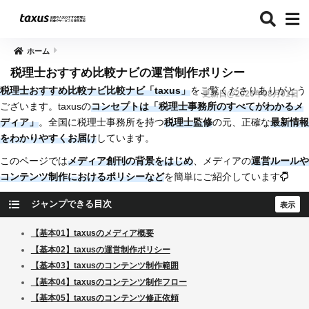
ホーム
税理士おすすめ比較ナビの運営制作ポリシー
税理士おすすめ比較ナビ比較ナビ「
taxus」
をご覧くださりありがとう
更新日@2026年08月01日
ございます。taxusの
コンセプトは「税理士事務所のすべてがわかるメ
ディア」
。全国に税理士事務所を持つ
税理士監修
の元、正確な
最新情報
をわかりやすくお届け
しています。
このページでは
メディア創刊の背景をはじめ
、メディアの
運営ルールや
コンテンツ制作におけるポリシーなど
を簡単にご紹介しています
ジャンプできる目次
【基本01】taxusのメディア概要
【基本02】taxusの運営制作ポリシー
【基本03】taxusのコンテンツ制作範囲
【基本04】taxusのコンテンツ制作フロー
【基本05】taxusのコンテンツ修正依頼