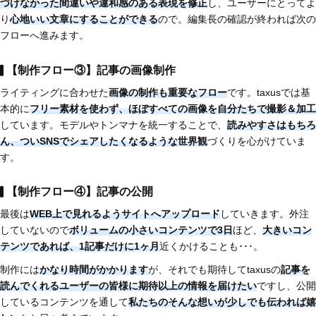
づけなかった間違いや違和感のある表現を修正
し、ユーザーにとってよ
り
心地いい文章にすることができる
ので。編集長の確認が終われば次の
フローへ進みます。
【制作フロー③】記事の画像制作
ライティングに合わせた
画像の制作も重要なフロー
です。taxusでは基
本的に
フリー素材を使わず、ほぼすべての画像を自分たちで撮影＆加工
しています。モデルやトンマナを統一することで、
読みやすさはもちろ
ん、
ついSNSでシェアしたくなるような世界観
づくりを心がけていま
す。
【制作フロー④】記事の公開
最後は
WEB上で見れるようサイトへアップロード
していきます。外注
していないので
ボリュームの小さいコンテンツで3日
ほど、
大きいコン
テンツであれば、1記事だけに1ヶ月
近くかけることも･･･。
制作には
かなり時間がかかります
が、それでも期待してtaxusの
記事を
読んでくれるユーザーの皆様に期待以上の情報を届けたい
ですし、公開
しているコンテンツを通して
私たちのそんな想いが少しでも伝われば嬉