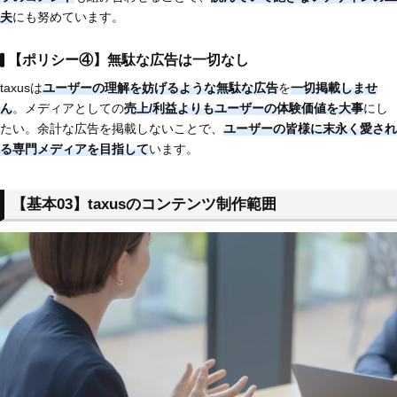
夫
にも努めています。
【ポリシー④】無駄な広告は一切なし
taxusは
ユーザーの理解を妨げるような無駄な広告
を
一切掲載しませ
ん
。メディアとしての
売上/利益よりもユーザーの体験価値を大事
にし
たい。余計な広告を掲載しないことで、
ユーザーの皆様に末永く愛され
る専門メディアを目指して
います。
【基本03】taxusのコンテンツ制作範囲