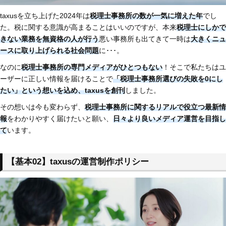
taxusを立ち上げた2024年は
税理士事務所の数が一気に増えた年
でし
た。税に関する意識が高まることはいいのですが、本来
税理士にしかで
きない業務を無資格の人が行う
悪い事務所も出てきて一時は
大きくニュ
ースに取り上げられる社会問題
に･･･。
なのに
税理士事務所の専門メディアがひとつもない
！そこで私たちはユ
ーザーに正しい情報を届けることで
「税理士事務所選びの失敗を0にし
たい」という想いを込め、taxusを創刊
しました。
その想いは今も変わらず、
税理士事務所に関するリアルで役立つ最新情
報
をわかりやすく届けたいと願い、
日々より良いメディア運営を目指し
て
います。
【基本02】taxusの運営制作ポリシー