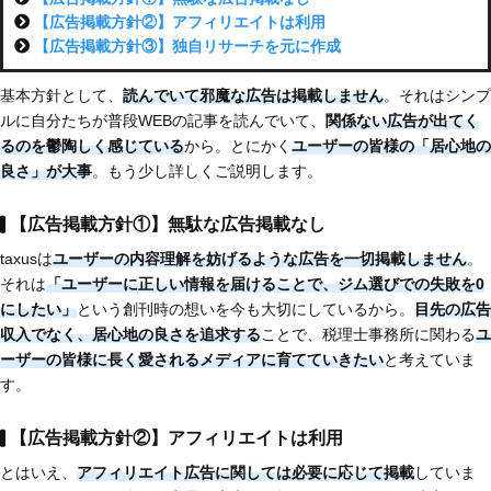
【広告掲載方針②】アフィリエイトは利用
【広告掲載方針③】独自リサーチを元に作成
基本方針として、
読んでいて邪魔な広告は掲載しません
。それはシンプ
ルに自分たちが普段WEBの記事を読んでいて、
関係ない広告が出てく
るのを鬱陶しく感じている
から。とにかく
ユーザーの皆様の「居心地の
良さ」が大事
。もう少し詳しくご説明します。
【広告掲載方針①】無駄な広告掲載なし
taxusは
ユーザーの内容理解を妨げるような広告を一切掲載しません
。
それは
「ユーザーに正しい情報を届けることで、ジム選びでの失敗を0
にしたい」
という創刊時の想いを今も大切にしているから。
目先の広告
収入でなく、居心地の良さを追求する
ことで、税理士事務所に関わる
ユ
ーザーの皆様に長く愛されるメディアに育てていきたい
と考えていま
す。
【広告掲載方針②】アフィリエイトは利用
とはいえ、
アフィリエイト広告に関しては必要に応じて掲載
していま