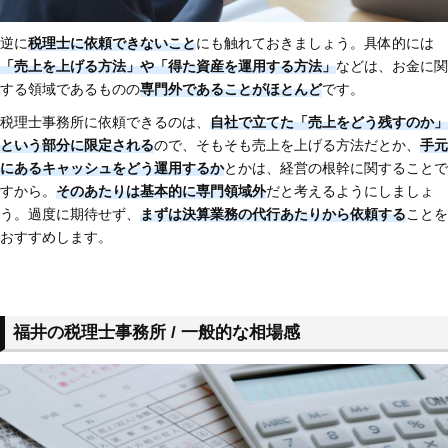
逆に
税理士に依頼できないこと
にも触れておきましょう。具体的には
「売上を上げる方法」や「得た資産を運用する方法」
などは、お金に関
する領域であるものの
専門外であることがほとんど
です。
税理士事務所に依頼できるのは、
自社で立てた「売上をどう残すのか」
という部分に限定される
ので、そもそも売上を上げる方法だとか、
手元
にあるキャッシュをどう運用するか
とかは、経営の根幹に関することで
すから。
そのあたりは基本的に専門領域外
だと考えるようにしましょ
う。過度に期待せず、
まずは決算業務の代行あたりから依頼する
ことを
おすすめします。
福井の税理士事務所 / 一般的な相場感