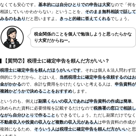
なくても安心です。
基本的には自分ひとりでの申告は大変
なので「何を
相談していいかわからない」ということを、
そのまま無料相談で話して
みるのもあり
だと思いますよ。
きっと的確に答えてくれる
でしょう。
税金関係のことを個人で勉強しようと思ったらかな
り大変だからねー。
【質問⑦】税理士に確定申告を頼んだ方がいい？
税理士に確定申告を頼んだほうがいいです
。それは個人＆法人問わず圧
倒的にラクだから。とはいえ、
当然税理士に確定申告を依頼するのはお
金がかかる
ので、余計な費用をかけたくないと考える人は、
申告資料が
複雑かどうかで決めることをおすすめ
します。
というのも、例えば
副業くらいの収入であれば申告資料の作成は簡単
。
決められた資料に必要情報を記載するだけなので
税務署の窓口で相談し
ながら自分ひとりで作ること
もできるでしょう。ただし副業だけでなく
不動産収入や投資の収入など複数の収入元がある人
は申告資料の作成が
複雑になるため、
そういう人は税理士に確定申告を頼んだ方がいい
と思