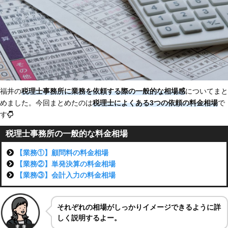
福井の
税理士事務所に業務を依頼する際の一般的な相場感
についてまと
めました。今回まとめたのは
税理士によくある3つの依頼の料金相場
で
す
税理士事務所の一般的な料金相場
【業務①】顧問料の料金相場
【業務②】単発決算の料金相場
【業務③】会計入力の料金相場
それぞれ
の相場がしっかり
イメージできるように詳
しく説明するよー。