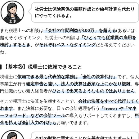
社労士は保険関係の書類作成とか給与計算を代わり
にやってくれるよ。
また税理士への相談は
「会社の年間利益が100万」を超える
(あるいは
超えそう)タイミング、社労士への相談は
「ひとりでも従業員の雇用を
検討」するとき
、が
それぞれベストなタイミング
だと考えてください
ね。
【基本③】税理士に依頼できること
税理士に
依頼できる最も代表的な業務は「会社の決算代行」
です。個人
事業主が行う
確定申告と違い、法人の決算は必須な上にかなり複雑
。専
門知識のない素人経営者が
ひとりで出来るようなものではありません
。
そこで税理士に決算を依頼することで、
会社の決算をすべて代行してく
れます
。また決算に必要な、日々の会計処理を行う
「freee」や「マネ
ーフォワード」などの会計ツール
の導入もサポートしてくれますし、
料
金を払えば会計入力の代行も
お願いできます。
会社の財務に関することなら基本何でもサポートし