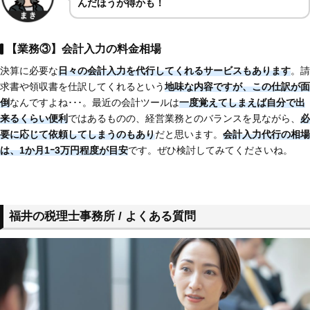
んだほうが得かも！
【業務③】会計入力の料金相場
決算に必要な
日々の会計入力を代行してくれるサービスもあります
。請
求書や領収書を仕訳してくれるという
地味な内容ですが、この仕訳が面
倒
なんですよね･･･。最近の会計ツールは
一度覚えてしまえば自分で出
来るくらい便利
ではあるものの、経営業務とのバランスを見ながら、
必
要に応じて依頼してしまうのもあり
だと思います。
会計入力代行の相場
は、1か月1ｰ3万円程度が目安
です。ぜひ検討してみてくださいね。
福井の税理士事務所 / よくある質問