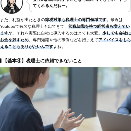
てくれるんだねー。
また、利益が出たときの
節税対策も税理士の専門領域です
。最近は
Youtubeで有名な税理士も出てきて、
節税知識を持つ経営者も増えてい
ます
が、それを実際に自社に導入するのはとても大変。
少しでも会社に
お金を残すため
、専門知識や他の事例などを踏まえて
アドバイスをもら
えることもありがたいんです
よね。
【基本④】税理士に依頼できないこと