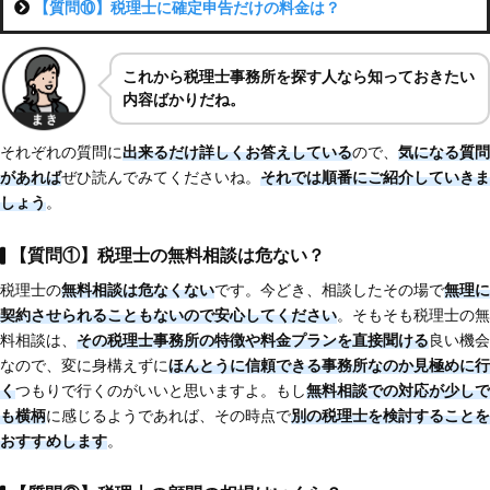
【質問⑩】税理士に確定申告だけの料金は？
これから税理士事務所を探す人なら知っておきたい
内容ばかりだね。
それぞれの質問に
出来るだけ詳しくお答えしている
ので、
気になる質問
があれば
ぜひ読んでみてくださいね。
それでは順番にご紹介していきま
しょう
。
【質問①】税理士の無料相談は危ない？
税理士の
無料相談は危なくない
です。今どき、相談したその場で
無理に
契約させられることもないので安心してください
。そもそも税理士の無
料相談は、
その税理士事務所の特徴や料金プランを直接聞ける
良い機会
なので、変に身構えずに
ほんとうに信頼できる事務所なのか見極めに行
く
つもりで行くのがいいと思いますよ。もし
無料相談での対応が少しで
も横柄
に感じるようであれば、その時点で
別の税理士を検討することを
おすすめします
。