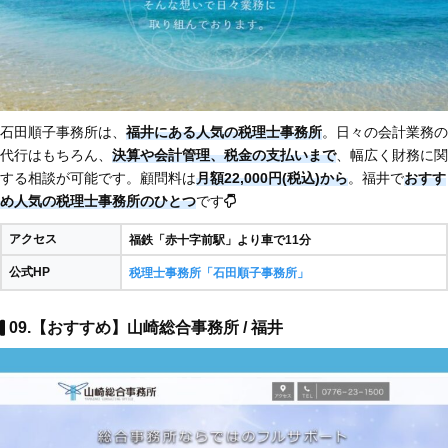
石田順子事務所は、
福井にある人気の税理士事務所
。日々の会計業務の
代行はもちろん、
決算や会計管理、税金の支払いまで
、幅広く財務に関
する相談が可能です。顧問料は
月額22,000円(税込)から
。福井で
おすす
め人気の税理士事務所のひとつ
です
アクセス
福鉄「赤十字前駅」より車で11分​
公式HP
税理士事務所「石田順子事務所」
09.【おすすめ】山崎総合事務所 / 福井