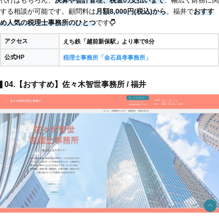
する相談が可能です。顧問料は
月額8,000円(税込)から
。福井で
おすす
め人気の税理士事務所のひとつ
です
アクセス
えち鉄「越前新保駅」より車で8分​​
公式HP
税理士事務所「金石昌孝事務所」
04.【おすすめ】佐々木智世事務所 / 福井