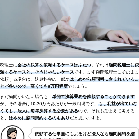
税理士に
会社の決算を依頼するケースはふたつ
。それは
顧問税理士に依
頼するケースと、そうじゃないケース
です。まず顧問税理士にそのまま
依頼する場合は、決算料金の一部が
はじめから顧問料に含まれているこ
とが多いので、高くても8万円程度
でしょう。
まだ顧問がいない場合も、
単発で決算業務を依頼することができます
が、その場合は10-20万円あたりが一般相場です。
もし利益が出ていな
くても、法人は毎年決算する必要がある
ので、それも踏まえて考える
と、
はやめに顧問契約するのもあり
だと思いますよ。
依頼する仕事量にもよるけど法人なら顧問契約を結