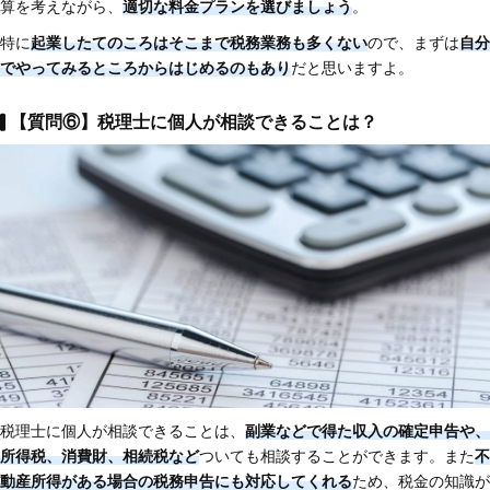
算を考えながら、
適切な料金プランを選びましょう
。
特に
起業したてのころはそこまで税務業務も多くない
ので、まずは
自分
でやってみるところからはじめるのもあり
だと思いますよ。
【質問⑥】税理士に個人が相談できることは？
税理士に個人が相談できることは、
副業などで得た収入の確定申告や、
所得税、消費財、相続税など
ついても相談することができます。また
不
動産所得がある場合の税務申告にも対応してくれる
ため、税金の知識が