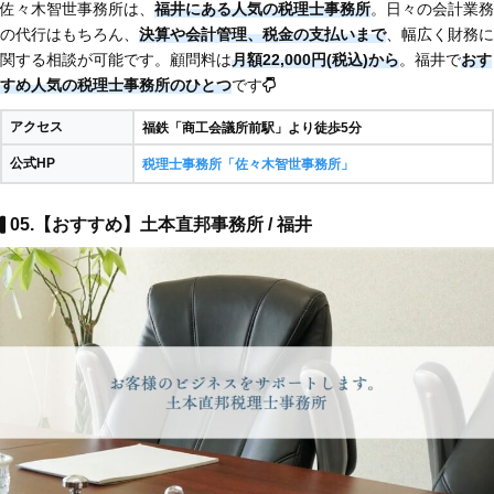
佐々木智世事務所は、
福井にある人気の税理士事務所
。日々の会計業務
の代行はもちろん、
決算や会計管理、税金の支払いまで
、幅広く財務に
関する相談が可能です。顧問料は
月額22,000円(税込)から
。福井で
おす
すめ人気の税理士事務所のひとつ
です
アクセス
福鉄「商工会議所前駅」より徒歩5分​
公式HP
税理士事務所「佐々木智世事務所」
05.【おすすめ】土本直邦事務所 / 福井