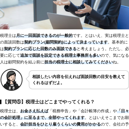
税理士は
月に一回面談できるのが一般的
です。とはいえ、実は税理士と
の面談回数は
契約プラン(顧問契約)によって決まっています
。基本的に
は
契約プランに応じた回数のみ面談できる
と考えましょう。ただし、必
要に応じて
追加で面談を設定できる税理士事務所も多い
ので、気になる
人は顧問契約を結ぶ前に
担当の税理士に相談してみてください
ね。
相談したい内容を伝えれば面談回数の目安を教えて
くれるはずだよ。
【質問⑤】税理士はどこまでやってくれる？
税理士は、
お金さえ払えば
「税務申告」や「会計帳簿の作成」や
「日々
の会計処理」に至るまで、全部やってくれます
。とはいえそこまでお願
いすると、
会計担当をひとり雇うくらいの費用がかかる
ので、会社の予