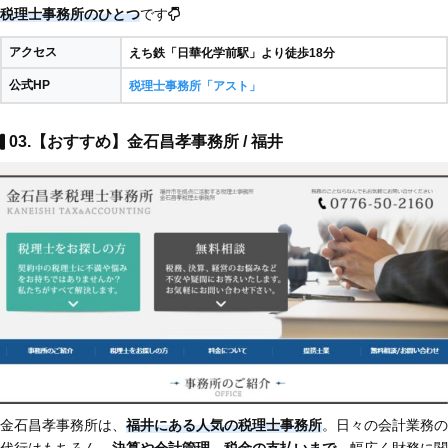
税理士事務所のひとつ
です
アクセス
えち鉄「日華化学前駅」より徒歩18分​
公式HP
税理士事務所「アスト」
03.【おすすめ】金石昌孝事務所 / 福井
金石昌孝事務所は、
福井にある人気の税理士事務所
。日々の会計業務の
代行はもちろん、
決算や会計管理、税金の支払いまで
、幅広く財務に関