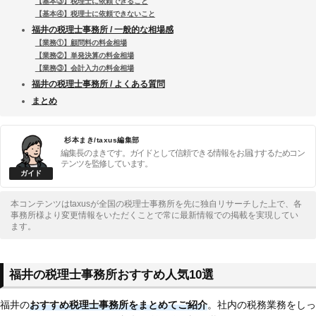
【基本③】税理士に依頼できること
【基本④】税理士に依頼できないこと
福井の税理士事務所 / 一般的な相場感
【業務①】顧問料の料金相場
【業務②】単発決算の料金相場
【業務③】会計入力の料金相場
福井の税理士事務所 / よくある質問
まとめ
杉本まき/taxus編集部
編集長のまきです。ガイドとして信頼できる情報をお届けするためコン
テンツを監修しています。
本コンテンツはtaxusが全国の税理士事務所を先に独自リサーチした上で、各
事務所様より変更情報をいただくことで常に最新情報での掲載を実現してい
ます。
福井の税理士事務所おすすめ人気10選
福井の
おすすめ税理士事務所をまとめてご紹介
。社内の税務業務をしっ