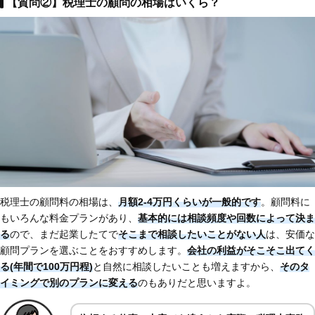
【質問②】税理士の顧問の相場はいくら？
税理士の顧問料の相場は、
月額2-4万円くらいが一般的です
。顧問料に
もいろんな料金プランがあり、
基本的には相談頻度や回数によって決ま
る
ので、まだ起業したてで
そこまで相談したいことがない人
は、安価な
顧問プランを選ぶことをおすすめします。
会社の利益がそこそこ出てく
る(年間で100万円程)
と自然に相談したいことも増えますから、
そのタ
イミングで別のプランに変える
のもありだと思いますよ。