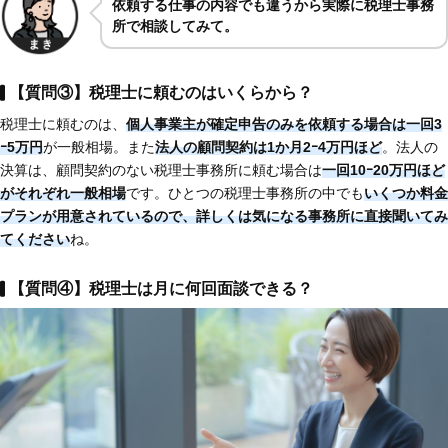
依頼する仕事の内容でも違うから実際に税理士事務
所で相談してみて。
【質問③】税理士に頼むのはいくらから？
税理士に頼むのは、
個人事業主が確定申告のみを依頼する場合は一回3
ｰ5万円
が一般相場。また
法人の顧問契約は1か月2ｰ4万円ほど
。法人の
決算は、顧問契約のない税理士事務所に頼む場合は
一回10ｰ20万円ほど
がそれぞれ一般相場
です。ひとつの税理士事務所の中でも
いくつか料金
プランが用意されているので、詳しくは気になる事務所に直接聞いてみ
てください
ね。
【質問④】税理士は月に何回面談できる？