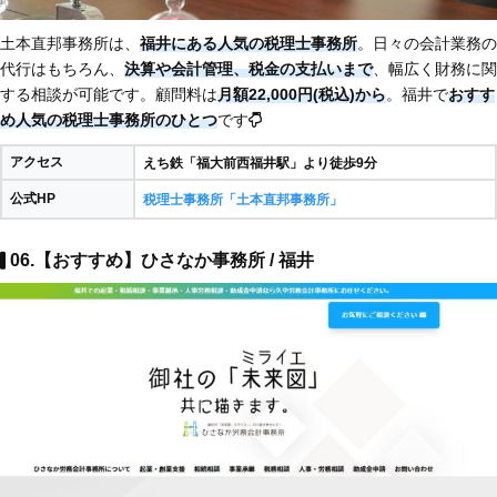
土本直邦事務所は、
福井にある人気の税理士事務所
。日々の会計業務の
代行はもちろん、
決算や会計管理、税金の支払いまで
、幅広く財務に関
する相談が可能です。顧問料は
月額22,000円(税込)から
。福井で
おすす
め人気の税理士事務所のひとつ
です
アクセス
えち鉄「福大前西福井駅」より徒歩9分​
公式HP
税理士事務所「土本直邦事務所」
06.【おすすめ】ひさなか事務所 / 福井