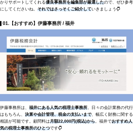
かりサポートしてくれる
優良事務所を編集部が厳選した
ので、ぜひ参考
にしてくださいね。
それではさっそくご紹介して
いきましょう
01.【おすすめ】伊藤事務所 / 福井
伊藤事務所は、
福井にある人気の税理士事務所
。日々の会計業務の代行
はもちろん、
決算や会計管理、税金の支払いまで
、幅広く財務に関する
相談が可能です。顧問料は
月額22,000円(税込)から
。福井で
おすすめ人
気の税理士事務所のひとつ
です