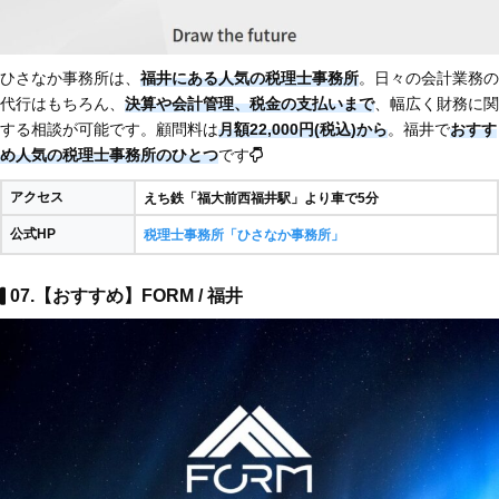
ひさなか事務所は、
福井にある人気の税理士事務所
。日々の会計業務の
代行はもちろん、
決算や会計管理、税金の支払いまで
、幅広く財務に関
する相談が可能です。顧問料は
月額22,000円(税込)から
。福井で
おすす
め人気の税理士事務所のひとつ
です
アクセス
えち鉄「福大前西福井駅」より車で5分​
公式HP
税理士事務所「ひさなか事務所」
07.【おすすめ】FORM / 福井