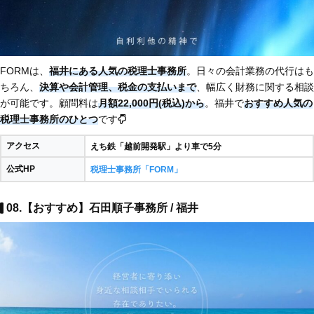
FORMは、
福井にある人気の税理士事務所
。日々の会計業務の代行はも
ちろん、
決算や会計管理、税金の支払いまで
、幅広く財務に関する相談
が可能です。顧問料は
月額22,000円(税込)から
。福井で
おすすめ人気の
税理士事務所のひとつ
です
アクセス
えち鉄「越前開発駅」より車で5分​
公式HP
税理士事務所「FORM」
08.【おすすめ】石田順子事務所 / 福井