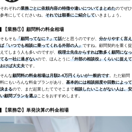
それぞれの
業務ごとに依頼内容の特徴や違いについてまとめた
のでぜひ
参考にしてくださいね。
それでは順番にご紹介して
いきましょう。
【業務①】顧問料の料金相場
そもそも
「顧問ってなに？」て話
だと思うのですが、
分かりやすく言え
ば「いつでも相談に乗ってくれる外部の人」
ですね。顧問契約を重く捉
えてしまう人も多いのですが、
税理士先生からすれば数多く顧問になっ
てる一社に過ぎない
ので、ほんとうに
「外部の相談役」くらいに捉えて
おけば大丈夫
です。
そんな
顧問料の料金相場は月額2-4万円くらいが一般的です
。ただ顧問
料にもいろんな料金プランがあり、
基本的には相談頻度や回数によって
決まる
ので、まだ起業したてでそこまで
相談したいことがない人は、安
い顧問プランを選ぶ
ことをおすすめします。
【業務②】単発決算の料金相場