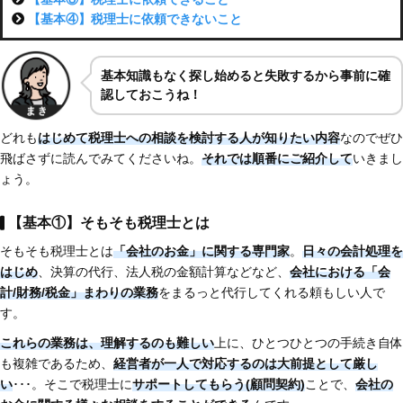
【基本④】税理士に依頼できないこと
基本知識もなく探し始めると失敗するから事前に確
認しておこうね！
どれも
はじめて税理士への相談を検討する人が知りたい内容
なのでぜひ
飛ばさずに読んでみてくださいね。
それでは順番にご紹介して
いきまし
ょう。
【基本①】そもそも税理士とは
そもそも税理士とは
「会社のお金」に関する専門家
。
日々の会計処理を
はじめ
、決算の代行、法人税の金額計算などなど、
会社における「会
計/財務/税金」まわりの業務
をまるっと代行してくれる頼もしい人で
す。
これらの業務は、理解するのも難しい
上に、ひとつひとつの手続き自体
も複雑であるため、
経営者が一人で対応するのは大前提として厳し
い
･･･。そこで税理士に
サポートしてもらう(顧問契約)
ことで、
会社の