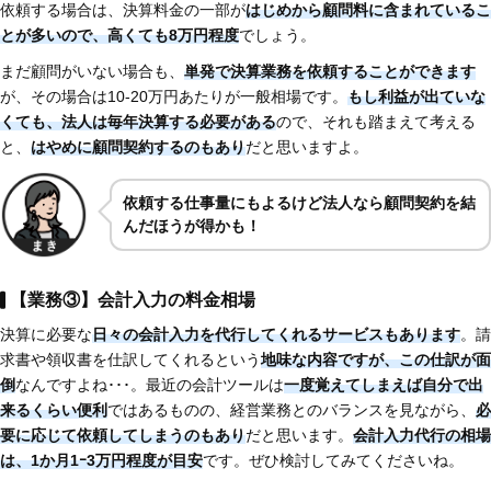
依頼する場合は、決算料金の一部が
はじめから顧問料に含まれているこ
とが多いので、高くても8万円程度
でしょう。
まだ顧問がいない場合も、
単発で決算業務を依頼することができます
が、その場合は10-20万円あたりが一般相場です。
もし利益が出ていな
くても、法人は毎年決算する必要がある
ので、それも踏まえて考える
と、
はやめに顧問契約するのもあり
だと思いますよ。
依頼する仕事量にもよるけど法人なら顧問契約を結
んだほうが得かも！
【業務③】会計入力の料金相場
決算に必要な
日々の会計入力を代行してくれるサービスもあります
。請
求書や領収書を仕訳してくれるという
地味な内容ですが、この仕訳が面
倒
なんですよね･･･。最近の会計ツールは
一度覚えてしまえば自分で出
来るくらい便利
ではあるものの、経営業務とのバランスを見ながら、
必
要に応じて依頼してしまうのもあり
だと思います。
会計入力代行の相場
は、1か月1ｰ3万円程度が目安
です。ぜひ検討してみてくださいね。