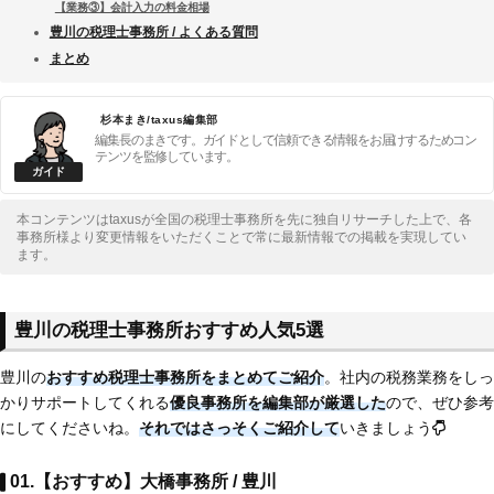
【業務③】会計入力の料金相場
豊川の税理士事務所 / よくある質問
まとめ
杉本まき/taxus編集部
編集長のまきです。ガイドとして信頼できる情報をお届けするためコン
テンツを監修しています。
本コンテンツはtaxusが全国の税理士事務所を先に独自リサーチした上で、各
事務所様より変更情報をいただくことで常に最新情報での掲載を実現してい
ます。
豊川の税理士事務所おすすめ人気5選
豊川の
おすすめ税理士事務所をまとめてご紹介
。社内の税務業務をしっ
かりサポートしてくれる
優良事務所を編集部が厳選した
ので、ぜひ参考
にしてくださいね。
それではさっそくご紹介して
いきましょう
01.【おすすめ】大橋事務所 / 豊川