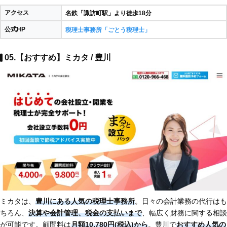
アクセス
名鉄「諏訪町駅」より徒歩18分
公式HP
税理士事務所「ごとう税理士」
05.【おすすめ】ミカタ / 豊川
ミカタは、
豊川にある人気の税理士事務所
。日々の会計業務の代行はも
ちろん、
決算や会計管理、税金の支払いまで
、幅広く財務に関する相談
が可能です。顧問料は
月額10,780円(税込)から
。豊川で
おすすめ人気の