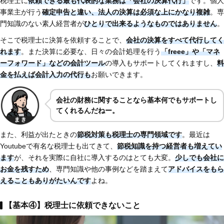
税理士に
依頼できる最も代表的な業務は「会社の決算代行」
です。個人
事業主が行う
確定申告と違い、法人の決算は必須な上にかなり複雑
。専
門知識のない素人経営者が
ひとりで出来るようなものではありません
。
そこで税理士に決算を依頼することで、
会社の決算をすべて代行してく
れます
。また決算に必要な、日々の会計処理を行う
「freee」や「マネ
ーフォワード」などの会計ツール
の導入もサポートしてくれますし、
料
金を払えば会計入力の代行も
お願いできます。
会社の財務に関することなら基本何でもサポートし
てくれるんだねー。
また、利益が出たときの
節税対策も税理士の専門領域です
。最近は
Youtubeで有名な税理士も出てきて、
節税知識を持つ経営者も増えてい
ます
が、それを実際に自社に導入するのはとても大変。
少しでも会社に
お金を残すため
、専門知識や他の事例などを踏まえて
アドバイスをもら
えることもありがたいんです
よね。
【基本④】税理士に依頼できないこと