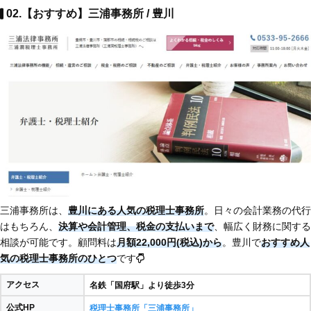
02.【おすすめ】三浦事務所 / 豊川
三浦事務所は、
豊川にある人気の税理士事務所
。日々の会計業務の代行
はもちろん、
決算や会計管理、税金の支払いまで
、幅広く財務に関する
相談が可能です。顧問料は
月額22,000円(税込)から
。豊川で
おすすめ人
気の税理士事務所のひとつ
です
アクセス
名鉄「国府駅」より徒歩3分
公式HP
税理士事務所「三浦事務所」