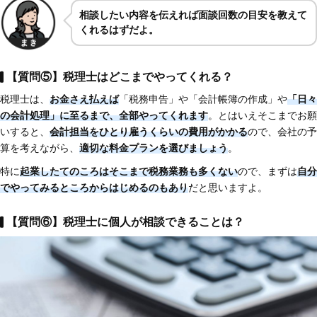
相談したい内容を伝えれば面談回数の目安を教えて
くれるはずだよ。
【質問⑤】税理士はどこまでやってくれる？
税理士は、
お金さえ払えば
「税務申告」や「会計帳簿の作成」や
「日々
の会計処理」に至るまで、全部やってくれます
。とはいえそこまでお願
いすると、
会計担当をひとり雇うくらいの費用がかかる
ので、会社の予
算を考えながら、
適切な料金プランを選びましょう
。
特に
起業したてのころはそこまで税務業務も多くない
ので、まずは
自分
でやってみるところからはじめるのもあり
だと思いますよ。
【質問⑥】税理士に個人が相談できることは？