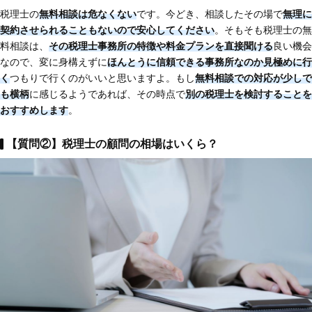
税理士の
無料相談は危なくない
です。今どき、相談したその場で
無理に
契約させられることもないので安心してください
。そもそも税理士の無
料相談は、
その税理士事務所の特徴や料金プランを直接聞ける
良い機会
なので、変に身構えずに
ほんとうに信頼できる事務所なのか見極めに行
く
つもりで行くのがいいと思いますよ。もし
無料相談での対応が少しで
も横柄
に感じるようであれば、その時点で
別の税理士を検討することを
おすすめします
。
【質問②】税理士の顧問の相場はいくら？