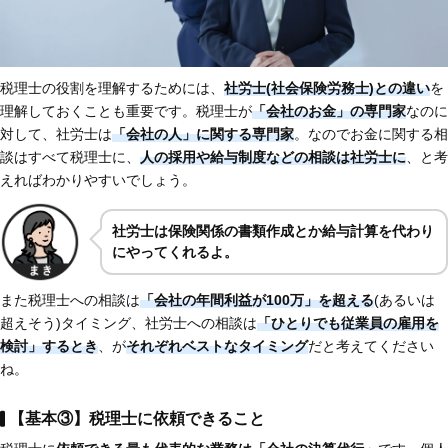
税理士の役割を理解するためには、
社労士(社会保険労務士)との違い
を
理解しておくことも重要です。税理士が
「会社のお金」の専門家
なのに
対して、社労士は
「会社の人」に関する専門家
。なのでお金に関する相
談はすべて税理士に、
人の採用や給与制度などの相談は社労士に
、と考
えればわかりやすいでしょう。
社労士は保険関係の書類作成とか給与計算を代わり
にやってくれるよ。
また税理士への相談は
「会社の年間利益が100万」を超える
(あるいは
超えそう)タイミング、社労士への相談は
「ひとりでも従業員の雇用を
検討」するとき
、が
それぞれベストなタイミング
だと考えてください
ね。
【基本③】税理士に依頼できること