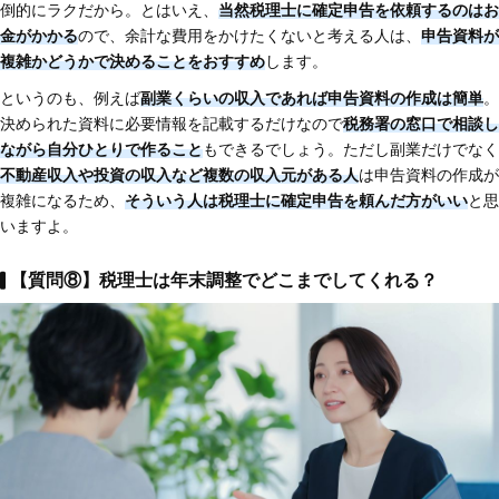
倒的にラクだから。とはいえ、
当然税理士に確定申告を依頼するのはお
金がかかる
ので、余計な費用をかけたくないと考える人は、
申告資料が
複雑かどうかで決めることをおすすめ
します。
というのも、例えば
副業くらいの収入であれば申告資料の作成は簡単
。
決められた資料に必要情報を記載するだけなので
税務署の窓口で相談し
ながら自分ひとりで作ること
もできるでしょう。ただし副業だけでなく
不動産収入や投資の収入など複数の収入元がある人
は申告資料の作成が
複雑になるため、
そういう人は税理士に確定申告を頼んだ方がいい
と思
いますよ。
【質問⑧】税理士は年末調整でどこまでしてくれる？