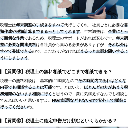
税理士は
年末調整の手続きをすべて
代行してくれ、社員ごとに必要な
書
類作成や税額計算までまるっとしてくれます
。年末調整は、
企業にとっ
て面倒な作業
であるため、税理士のサポートがあれば安心です。
年末調
整に必要な関連資料
は各社員から集める必要がありますが、
それ以外は
すべて委託できる
ので、こだわりがなければ
まるっと全部お願いするよ
うにしましょう
。
【質問⑨】税理士の無料相談でどこまで相談できる？
税理士の無料相談は、基本的に1時間なので
その時間内であればどんな
内容でも相談することは可能
です。とはいえ、
ほとんどの方があまり税
務知識のないまま相談に行く
と思うので、変に気構えずなんでも相談し
てみればいいと思いますよ。
NGの話題などもないので安心して相談に
行ってください
ね。
【質問⑩】税理士に確定申告だけ頼むといくらかかる？