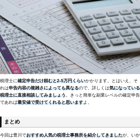
税理士に
確定申告だけ頼むと2-5万円くらい
かかります。とはいえ、そ
れは
申告内容の複雑さによっても異なる
ので、詳しくは
気になっている
税理士に直接相談してみましょう
。きっと簡単な副業レベルの確定申告
であれば
最安値で受けてくれると思います
よ。
まとめ
今回は豊川で
おすすめ人気の税理士事務所を紹介してきました
が、いか