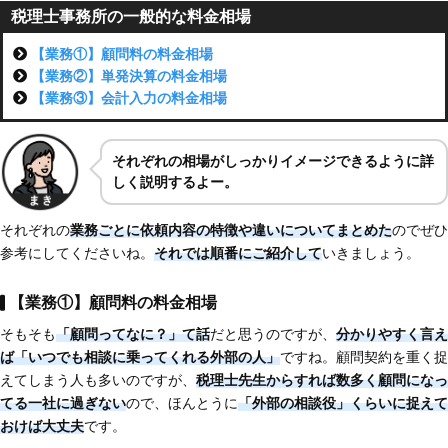
税理士事務所の一般的な料金相場
【業務①】顧問料の料金相場
【業務②】単発決算の料金相場
【業務③】会計入力の料金相場
それぞれ
の相場がしっかり
イメージできるように詳
しく説明するよー。
それぞれの
業務ごとに依頼内容の特徴や違いについてまとめた
のでぜひ
参考にしてくださいね。
それでは順番にご紹介して
いきましょう。
【業務①】顧問料の料金相場
そもそも
「顧問ってなに？」て話
だと思うのですが、
分かりやすく言え
ば「いつでも相談に乗ってくれる外部の人」
ですね。顧問契約を重く捉
えてしまう人も多いのですが、
税理士先生からすれば数多く顧問になっ
てる一社に過ぎない
ので、ほんとうに
「外部の相談役」くらいに捉えて
おけば大丈夫
です。