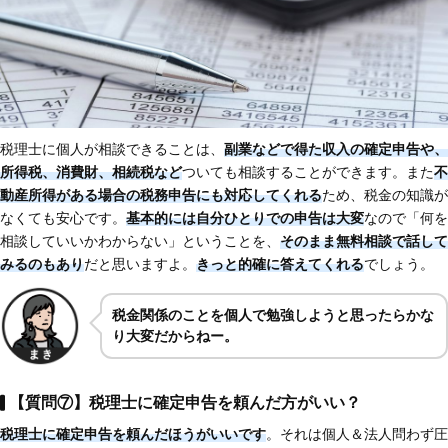
税理士に個人が相談できることは、
副業などで得た収入の確定申告や、
所得税、消費財、相続税など
ついても相談することができます。また
不
動産所得がある場合の税務申告にも対応してくれる
ため、税金の知識が
なくても安心です。
基本的には自分ひとりでの申告は大変
なので「何を
相談していいかわからない」ということを、
そのまま無料相談で話して
みるのもあり
だと思いますよ。
きっと的確に答えてくれる
でしょう。
税金関係のことを個人で勉強しようと思ったらかな
り大変だからねー。
【質問⑦】税理士に確定申告を頼んだ方がいい？
税理士に確定申告を頼んだほうがいいです
。それは個人＆法人問わず圧