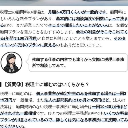
税理士の顧問料の相場は、
月額2-4万円くらいが一般的です
。顧問料に
もいろんな料金プランがあり、
基本的には相談頻度や回数によって決ま
る
ので、まだ起業したてで
そこまで相談したいことがない人
は、安価な
顧問プランを選ぶことをおすすめします。
会社の利益がそこそこ出てく
る(年間で100万円程)
と自然に相談したいことも増えますから、
そのタ
イミングで別のプランに変える
のもありだと思いますよ。
依頼する仕事の内容でも違うから実際に税理士事務
所で相談してみて。
【質問③】税理士に頼むのはいくらから？
税理士に頼むのは、
個人事業主が確定申告のみを依頼する場合は一回3
ｰ5万円
が一般相場。また
法人の顧問契約は1か月2ｰ4万円ほど
。法人の
決算は、顧問契約のない税理士事務所に頼む場合は
一回10ｰ20万円ほど
がそれぞれ一般相場
です。ひとつの税理士事務所の中でも
いくつか料金
プランが用意されているので、詳しくは気になる事務所に直接聞いてみ
てください
ね。