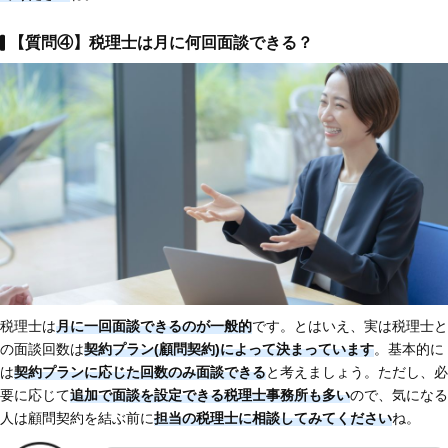
【質問④】税理士は月に何回面談できる？
税理士は
月に一回面談できるのが一般的
です。とはいえ、実は税理士と
の面談回数は
契約プラン(顧問契約)によって決まっています
。基本的に
は
契約プランに応じた回数のみ面談できる
と考えましょう。ただし、必
要に応じて
追加で面談を設定できる税理士事務所も多い
ので、気になる
人は顧問契約を結ぶ前に
担当の税理士に相談してみてください
ね。