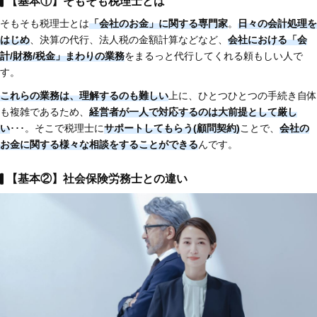
【基本①】そもそも税理士とは
そもそも税理士とは
「会社のお金」に関する専門家
。
日々の会計処理を
はじめ
、決算の代行、法人税の金額計算などなど、
会社における「会
計/財務/税金」まわりの業務
をまるっと代行してくれる頼もしい人で
す。
これらの業務は、理解するのも難しい
上に、ひとつひとつの手続き自体
も複雑であるため、
経営者が一人で対応するのは大前提として厳し
い
･･･。そこで税理士に
サポートしてもらう(顧問契約)
ことで、
会社の
お金に関する様々な相談をすることができる
んです。
【基本②】社会保険労務士との違い