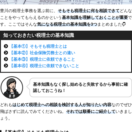
豊川の税理士事務を選ぶ前に、
そもそも税理士に何を相談できて
どんな
ことをやってもらえるのかという
基本知識を理解しておくことが重要
で
す。ここではそんな
気になる税理士の基本知識を3つ
まとめました
知っておきたい税理士の基本知識
【基本①】そもそも税理士とは
【基本②】社会保険労務士との違い
【基本③】税理士に依頼できること
【基本④】税理士に依頼できないこと
基本知識もなく探し始めると失敗するから事前に確
認しておこうね！
どれも
はじめて税理士への相談を検討する人が知りたい内容
なのでぜひ
飛ばさずに読んでみてくださいね。
それでは順番にご紹介して
いきまし
ょう。