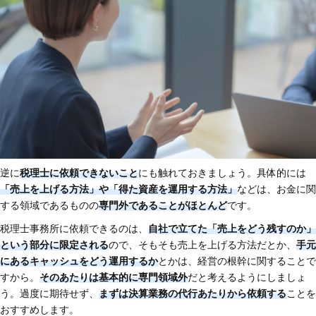
逆に
税理士に依頼できないこと
にも触れておきましょう。具体的には
「売上を上げる方法」や「得た資産を運用する方法」
などは、お金に関
する領域であるものの
専門外であることがほとんど
です。
税理士事務所に依頼できるのは、
自社で立てた「売上をどう残すのか」
という部分に限定される
ので、そもそも売上を上げる方法だとか、
手元
にあるキャッシュをどう運用するか
とかは、経営の根幹に関することで
すから。
そのあたりは基本的に専門領域外
だと考えるようにしましょ
う。過度に期待せず、
まずは決算業務の代行あたりから依頼する
ことを
おすすめします。