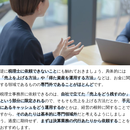
逆に
税理士に依頼できないこと
にも触れておきましょう。具体的には
「売上を上げる方法」や「得た資産を運用する方法」
などは、お金に関
する領域であるものの
専門外であることがほとんど
です。
税理士事務所に依頼できるのは、
自社で立てた「売上をどう残すのか」
という部分に限定される
ので、そもそも売上を上げる方法だとか、
手元
にあるキャッシュをどう運用するか
とかは、経営の根幹に関することで
すから。
そのあたりは基本的に専門領域外
だと考えるようにしましょ
う。過度に期待せず、
まずは決算業務の代行あたりから依頼する
ことを
おすすめします。