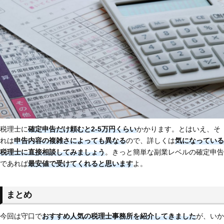
税理士に
確定申告だけ頼むと2-5万円くらい
かかります。とはいえ、そ
れは
申告内容の複雑さによっても異なる
ので、詳しくは
気になっている
税理士に直接相談してみましょう
。きっと簡単な副業レベルの確定申告
であれば
最安値で受けてくれると思います
よ。
まとめ
今回は守口で
おすすめ人気の税理士事務所を紹介してきました
が、いか