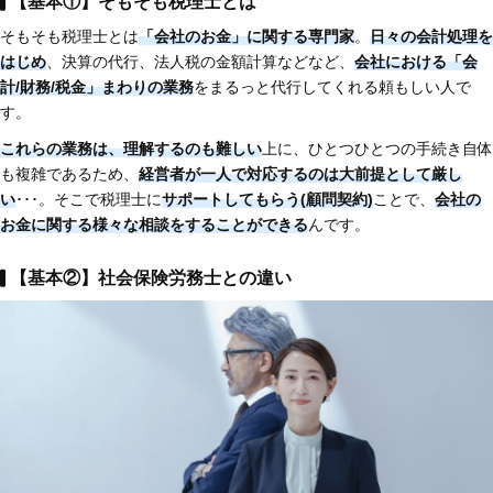
【基本①】そもそも税理士とは
そもそも税理士とは
「会社のお金」に関する専門家
。
日々の会計処理を
はじめ
、決算の代行、法人税の金額計算などなど、
会社における「会
計/財務/税金」まわりの業務
をまるっと代行してくれる頼もしい人で
す。
これらの業務は、理解するのも難しい
上に、ひとつひとつの手続き自体
も複雑であるため、
経営者が一人で対応するのは大前提として厳し
い
･･･。そこで税理士に
サポートしてもらう(顧問契約)
ことで、
会社の
お金に関する様々な相談をすることができる
んです。
【基本②】社会保険労務士との違い