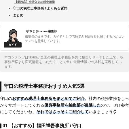
【業務③】会計入力の料金相場
守口の税理士事務所 / よくある質問
まとめ
杉本まき/taxus編集部
編集長のまきです。ガイドとして信頼できる情報をお届けするためコン
テンツを監修しています。
本コンテンツはtaxusが全国の税理士事務所を先に独自リサーチした上で、各
事務所様より変更情報をいただくことで常に最新情報での掲載を実現してい
ます。
守口の税理士事務所おすすめ人気5選
守口の
おすすめ税理士事務所をまとめてご紹介
。社内の税務業務をしっ
かりサポートしてくれる
優良事務所を編集部が厳選した
ので、ぜひ参考
にしてくださいね。
それではさっそくご紹介して
いきましょう
01.【おすすめ】福田祥吾事務所 / 守口