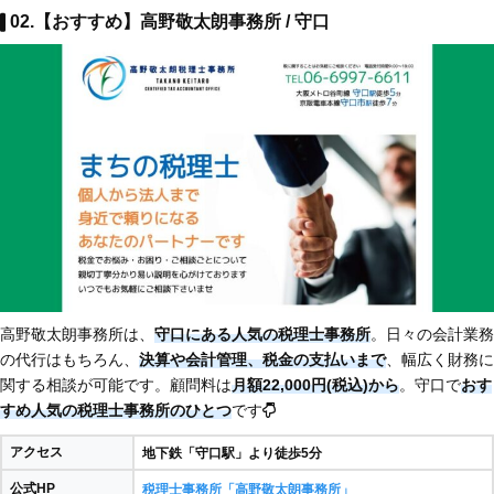
02.【おすすめ】高野敬太朗事務所 / 守口
高野敬太朗事務所は、
守口にある人気の税理士事務所
。日々の会計業務
の代行はもちろん、
決算や会計管理、税金の支払いまで
、幅広く財務に
関する相談が可能です。顧問料は
月額22,000円(税込)から
。守口で
おす
すめ人気の税理士事務所のひとつ
です
アクセス
地下鉄「守口駅」より徒歩5分
公式HP
税理士事務所「高野敬太朗事務所」