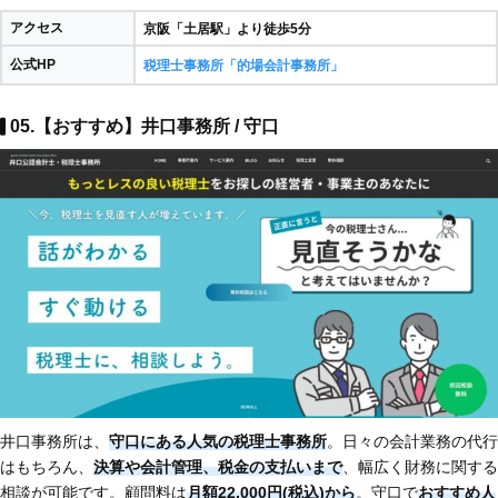
アクセス
京阪「土居駅」より徒歩5分
公式HP
税理士事務所「的場会計事務所」
05.【おすすめ】井口事務所 / 守口
井口事務所は、
守口にある人気の税理士事務所
。日々の会計業務の代行
はもちろん、
決算や会計管理、税金の支払いまで
、幅広く財務に関する
相談が可能です。顧問料は
月額22,000円(税込)から
。守口で
おすすめ人