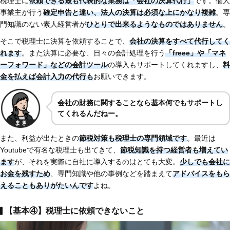
税理士に
依頼できる最も代表的な業務は「会社の決算代行」
です。個人
事業主が行う
確定申告と違い、法人の決算は必須な上にかなり複雑
。専
門知識のない素人経営者が
ひとりで出来るようなものではありません
。
そこで税理士に決算を依頼することで、
会社の決算をすべて代行してく
れます
。また決算に必要な、日々の会計処理を行う
「freee」や「マネ
ーフォワード」などの会計ツール
の導入もサポートしてくれますし、
料
金を払えば会計入力の代行も
お願いできます。
会社の財務に関することなら基本何でもサポートし
てくれるんだねー。
また、利益が出たときの
節税対策も税理士の専門領域です
。最近は
Youtubeで有名な税理士も出てきて、
節税知識を持つ経営者も増えてい
ます
が、それを実際に自社に導入するのはとても大変。
少しでも会社に
お金を残すため
、専門知識や他の事例などを踏まえて
アドバイスをもら
えることもありがたいんです
よね。
【基本④】税理士に依頼できないこと