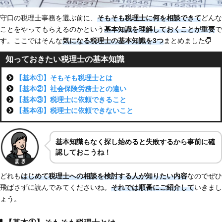
守口の税理士事務を選ぶ前に、
そもそも税理士に何を相談できて
どんな
ことをやってもらえるのかという
基本知識を理解しておくことが重要
で
す。ここではそんな
気になる税理士の基本知識を3つ
まとめました
知っておきたい税理士の基本知識
【基本①】そもそも税理士とは
【基本②】社会保険労務士との違い
【基本③】税理士に依頼できること
【基本④】税理士に依頼できないこと
基本知識もなく探し始めると失敗するから事前に確
認しておこうね！
どれも
はじめて税理士への相談を検討する人が知りたい内容
なのでぜひ
飛ばさずに読んでみてくださいね。
それでは順番にご紹介して
いきまし
ょう。