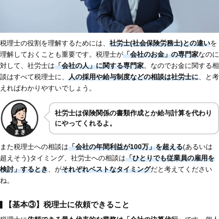
税理士の役割を理解するためには、
社労士(社会保険労務士)との違い
を
理解しておくことも重要です。税理士が
「会社のお金」の専門家
なのに
対して、社労士は
「会社の人」に関する専門家
。なのでお金に関する相
談はすべて税理士に、
人の採用や給与制度などの相談は社労士に
、と考
えればわかりやすいでしょう。
社労士は保険関係の書類作成とか給与計算を代わり
にやってくれるよ。
また税理士への相談は
「会社の年間利益が100万」を超える
(あるいは
超えそう)タイミング、社労士への相談は
「ひとりでも従業員の雇用を
検討」するとき
、が
それぞれベストなタイミング
だと考えてください
ね。
【基本③】税理士に依頼できること