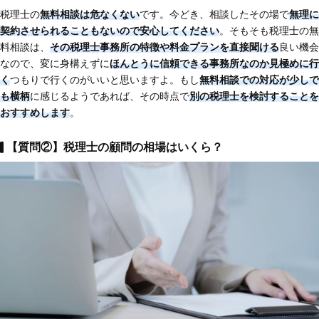
税理士の
無料相談は危なくない
です。今どき、相談したその場で
無理に
契約させられることもないので安心してください
。そもそも税理士の無
料相談は、
その税理士事務所の特徴や料金プランを直接聞ける
良い機会
なので、変に身構えずに
ほんとうに信頼できる事務所なのか見極めに行
く
つもりで行くのがいいと思いますよ。もし
無料相談での対応が少しで
も横柄
に感じるようであれば、その時点で
別の税理士を検討することを
おすすめします
。
【質問②】税理士の顧問の相場はいくら？