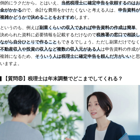
倒的にラクだから。とはいえ、
当然税理士に確定申告を依頼するのはお
金がかかる
ので、余計な費用をかけたくないと考える人は、
申告資料が
複雑かどうかで決めることをおすすめ
します。
というのも、例えば
副業くらいの収入であれば申告資料の作成は簡単
。
決められた資料に必要情報を記載するだけなので
税務署の窓口で相談し
ながら自分ひとりで作ること
もできるでしょう。ただし副業だけでなく
不動産収入や投資の収入など複数の収入元がある人
は申告資料の作成が
複雑になるため、
そういう人は税理士に確定申告を頼んだ方がいい
と思
いますよ。
【質問⑧】税理士は年末調整でどこまでしてくれる？