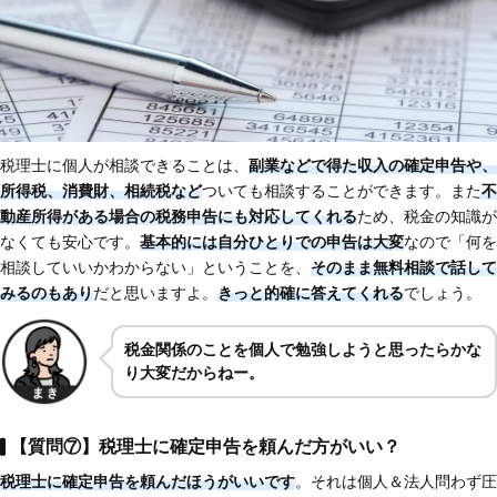
税理士に個人が相談できることは、
副業などで得た収入の確定申告や、
所得税、消費財、相続税など
ついても相談することができます。また
不
動産所得がある場合の税務申告にも対応してくれる
ため、税金の知識が
なくても安心です。
基本的には自分ひとりでの申告は大変
なので「何を
相談していいかわからない」ということを、
そのまま無料相談で話して
みるのもあり
だと思いますよ。
きっと的確に答えてくれる
でしょう。
税金関係のことを個人で勉強しようと思ったらかな
り大変だからねー。
【質問⑦】税理士に確定申告を頼んだ方がいい？
税理士に確定申告を頼んだほうがいいです
。それは個人＆法人問わず圧