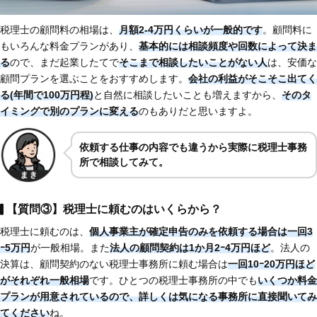
税理士の顧問料の相場は、
月額2-4万円くらいが一般的です
。顧問料に
もいろんな料金プランがあり、
基本的には相談頻度や回数によって決ま
る
ので、まだ起業したてで
そこまで相談したいことがない人
は、安価な
顧問プランを選ぶことをおすすめします。
会社の利益がそこそこ出てく
る(年間で100万円程)
と自然に相談したいことも増えますから、
そのタ
イミングで別のプランに変える
のもありだと思いますよ。
依頼する仕事の内容でも違うから実際に税理士事務
所で相談してみて。
【質問③】税理士に頼むのはいくらから？
税理士に頼むのは、
個人事業主が確定申告のみを依頼する場合は一回3
ｰ5万円
が一般相場。また
法人の顧問契約は1か月2ｰ4万円ほど
。法人の
決算は、顧問契約のない税理士事務所に頼む場合は
一回10ｰ20万円ほど
がそれぞれ一般相場
です。ひとつの税理士事務所の中でも
いくつか料金
プランが用意されているので、詳しくは気になる事務所に直接聞いてみ
てください
ね。