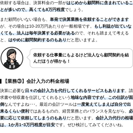
依頼する場合は、決算料金の一部が
はじめから顧問料に含まれているこ
とが多いので、高くても8万円程度
でしょう。
まだ顧問がいない場合も、
単発で決算業務を依頼することができます
が、その場合は10-20万円あたりが一般相場です。
もし利益が出ていな
くても、法人は毎年決算する必要がある
ので、それも踏まえて考える
と、
はやめに顧問契約するのもあり
だと思いますよ。
依頼する仕事量にもよるけど法人なら顧問契約を結
んだほうが得かも！
【業務③】会計入力の料金相場
決算に必要な
日々の会計入力を代行してくれるサービスもあります
。請
求書や領収書を仕訳してくれるという
地味な内容ですが、この仕訳が面
倒
なんですよね･･･。最近の会計ツールは
一度覚えてしまえば自分で出
来るくらい便利
ではあるものの、経営業務とのバランスを見ながら、
必
要に応じて依頼してしまうのもあり
だと思います。
会計入力代行の相場
は、1か月1ｰ3万円程度が目安
です。ぜひ検討してみてくださいね。