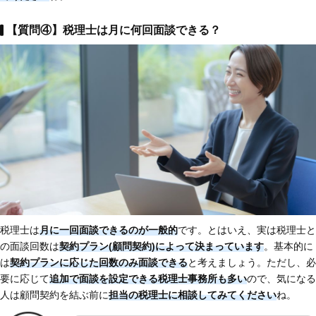
【質問④】税理士は月に何回面談できる？
税理士は
月に一回面談できるのが一般的
です。とはいえ、実は税理士と
の面談回数は
契約プラン(顧問契約)によって決まっています
。基本的に
は
契約プランに応じた回数のみ面談できる
と考えましょう。ただし、必
要に応じて
追加で面談を設定できる税理士事務所も多い
ので、気になる
人は顧問契約を結ぶ前に
担当の税理士に相談してみてください
ね。