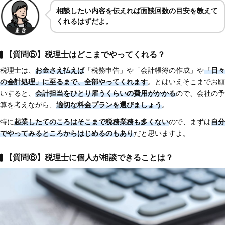
相談したい内容を伝えれば面談回数の目安を教えて
くれるはずだよ。
【質問⑤】税理士はどこまでやってくれる？
税理士は、
お金さえ払えば
「税務申告」や「会計帳簿の作成」や
「日々
の会計処理」に至るまで、全部やってくれます
。とはいえそこまでお願
いすると、
会計担当をひとり雇うくらいの費用がかかる
ので、会社の予
算を考えながら、
適切な料金プランを選びましょう
。
特に
起業したてのころはそこまで税務業務も多くない
ので、まずは
自分
でやってみるところからはじめるのもあり
だと思いますよ。
【質問⑥】税理士に個人が相談できることは？