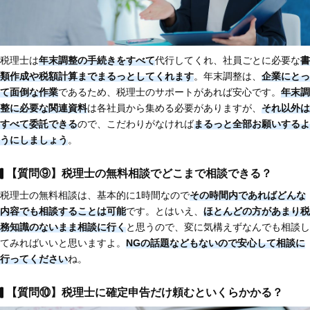
税理士は
年末調整の手続きをすべて
代行してくれ、社員ごとに必要な
書
類作成や税額計算までまるっとしてくれます
。年末調整は、
企業にとっ
て面倒な作業
であるため、税理士のサポートがあれば安心です。
年末調
整に必要な関連資料
は各社員から集める必要がありますが、
それ以外は
すべて委託できる
ので、こだわりがなければ
まるっと全部お願いするよ
うにしましょう
。
【質問⑨】税理士の無料相談でどこまで相談できる？
税理士の無料相談は、基本的に1時間なので
その時間内であればどんな
内容でも相談することは可能
です。とはいえ、
ほとんどの方があまり税
務知識のないまま相談に行く
と思うので、変に気構えずなんでも相談し
てみればいいと思いますよ。
NGの話題などもないので安心して相談に
行ってください
ね。
【質問⑩】税理士に確定申告だけ頼むといくらかかる？