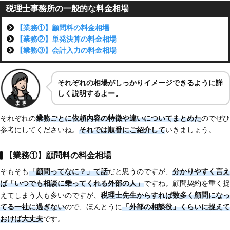
税理士事務所の一般的な料金相場
【業務①】顧問料の料金相場
【業務②】単発決算の料金相場
【業務③】会計入力の料金相場
それぞれ
の相場がしっかり
イメージできるように詳
しく説明するよー。
それぞれの
業務ごとに依頼内容の特徴や違いについてまとめた
のでぜひ
参考にしてくださいね。
それでは順番にご紹介して
いきましょう。
【業務①】顧問料の料金相場
そもそも
「顧問ってなに？」て話
だと思うのですが、
分かりやすく言え
ば「いつでも相談に乗ってくれる外部の人」
ですね。顧問契約を重く捉
えてしまう人も多いのですが、
税理士先生からすれば数多く顧問になっ
てる一社に過ぎない
ので、ほんとうに
「外部の相談役」くらいに捉えて
おけば大丈夫
です。