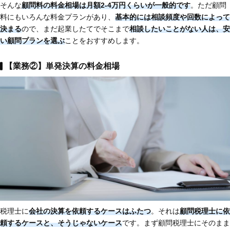
そんな
顧問料の料金相場は月額2-4万円くらいが一般的です
。ただ顧問
料にもいろんな料金プランがあり、
基本的には相談頻度や回数によって
決まる
ので、まだ起業したてでそこまで
相談したいことがない人は、安
い顧問プランを選ぶ
ことをおすすめします。
【業務②】単発決算の料金相場
税理士に
会社の決算を依頼するケースはふたつ
。それは
顧問税理士に依
頼するケースと、そうじゃないケース
です。まず顧問税理士にそのまま