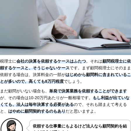
税理士に
会社の決算を依頼するケースはふたつ
。それは
顧問税理士に依
頼するケースと、そうじゃないケース
です。まず顧問税理士にそのまま
依頼する場合は、決算料金の一部が
はじめから顧問料に含まれているこ
とが多いので、高くても8万円程度
でしょう。
まだ顧問がいない場合も、
単発で決算業務を依頼することができます
が、その場合は10-20万円あたりが一般相場です。
もし利益が出ていな
くても、法人は毎年決算する必要がある
ので、それも踏まえて考える
と、
はやめに顧問契約するのもあり
だと思いますよ。
依頼する仕事量にもよるけど法人なら顧問契約を結