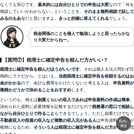
なくても安心です。
基本的には自分ひとりでの申告は大変
なので「何を
相談していいかわからない」ということを、
そのまま無料相談で話して
みるのもあり
だと思いますよ。
きっと的確に答えてくれる
でしょう。
税金関係のことを個人で勉強しようと思ったらかな
り大変だからねー。
【質問⑦】税理士に確定申告を頼んだ方がいい？
税理士に確定申告を頼んだほうがいいです
。それは個人＆法人問わず圧
倒的にラクだから。とはいえ、
当然税理士に確定申告を依頼するのはお
金がかかる
ので、余計な費用をかけたくないと考える人は、
申告資料が
複雑かどうかで決めることをおすすめ
します。
というのも、例えば
副業くらいの収入であれば申告資料の作成は簡単
。
決められた資料に必要情報を記載するだけなので
税務署の窓口で相談し
ながら自分ひとりで作ること
もできるでしょう。ただし副業だけでなく
不動産収入や投資の収入など複数の収入元がある人
は申告資料の作成が
目次に
戻る
複雑になるため、
そういう人は税理士に確定申告を頼んだ方がいい
と思