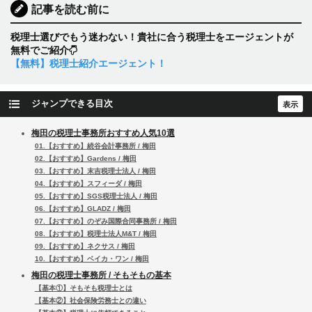
記事を読む前に
税理士選びでもう迷わない！貴社に合う税理士をエージェントが
無料でご紹介
【無料】税理士紹介エージェント！
ジャンプできる目次
梅田の税理士事務所おすすめ人気10選
01.【おすすめ】続谷会計事務所 / 梅田
02.【おすすめ】Gardens / 梅田
03.【おすすめ】末吉税理士法人 / 梅田
04.【おすすめ】スフィーダ / 梅田
05.【おすすめ】SGS税理士法人 / 梅田
06.【おすすめ】GLADZ / 梅田
07.【おすすめ】のぞみ国際合同事務所 / 梅田
08.【おすすめ】税理士法人M&T / 梅田
09.【おすすめ】ネクサス / 梅田
10.【おすすめ】ベイカ・ワン / 梅田
梅田の税理士事務所 / そもそもの基本
【基本①】そもそも税理士とは
【基本②】社会保険労務士との違い