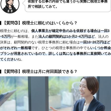
依頼する仕事の内容でも違うから実際に税理士事務
所で相談してみて。
【質問③】税理士に頼むのはいくらから？
税理士に頼むのは、
個人事業主が確定申告のみを依頼する場合は一回3
ｰ5万円
が一般相場。また
法人の顧問契約は1か月2ｰ4万円ほど
。法人の
決算は、顧問契約のない税理士事務所に頼む場合は
一回10ｰ20万円ほど
がそれぞれ一般相場
です。ひとつの税理士事務所の中でも
いくつか料金
プランが用意されているので、詳しくは気になる事務所に直接聞いてみ
てください
ね。
【質問④】税理士は月に何回面談できる？