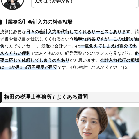
んだほうが得かも！
【業務③】会計入力の料金相場
決算に必要な
日々の会計入力を代行してくれるサービスもあります
。請
求書や領収書を仕訳してくれるという
地味な内容ですが、この仕訳が面
倒
なんですよね･･･。最近の会計ツールは
一度覚えてしまえば自分で出
来るくらい便利
ではあるものの、経営業務とのバランスを見ながら、
必
要に応じて依頼してしまうのもあり
だと思います。
会計入力代行の相場
は、1か月1ｰ3万円程度が目安
です。ぜひ検討してみてくださいね。
梅田の税理士事務所 / よくある質問