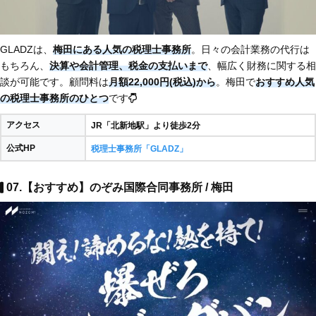
GLADZは、
梅田にある人気の税理士事務所
。日々の会計業務の代行は
もちろん、
決算や会計管理、税金の支払いまで
、幅広く財務に関する相
談が可能です。顧問料は
月額22,000円(税込)から
。梅田で
おすすめ人気
の税理士事務所のひとつ
です
アクセス
JR「北新地駅」より徒歩2分
公式HP
税理士事務所「GLADZ」
07.【おすすめ】のぞみ国際合同事務所 / 梅田