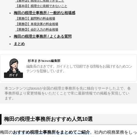
【基本③】税理士に依頼できること
【基本④】税理士に依頼できないこと
梅田の税理士事務所 / 一般的な相場感
【業務①】顧問料の料金相場
【業務②】単発決算の料金相場
【業務③】会計入力の料金相場
梅田の税理士事務所 / よくある質問
まとめ
杉本まき/taxus編集部
編集長のまきです。ガイドとして信頼できる情報をお届けするためコン
テンツを監修しています。
本コンテンツはtaxusが全国の税理士事務所を先に独自リサーチした上で、各
事務所様より変更情報をいただくことで常に最新情報での掲載を実現してい
ます。
梅田の税理士事務所おすすめ人気10選
梅田の
おすすめ税理士事務所をまとめてご紹介
。社内の税務業務をしっ