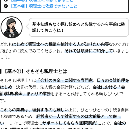
【基本④】税理士に依頼できないこと
基本知識もなく探し始めると失敗するから事前に確
認しておこうね！
どれも
はじめて税理士への相談を検討する人が知りたい内容
なのでぜひ
飛ばさずに読んでみてくださいね。
それでは順番にご紹介して
いきまし
ょう。
【基本①】そもそも税理士とは
そもそも税理士とは
「会社のお金」に関する専門家
。
日々の会計処理を
はじめ
、決算の代行、法人税の金額計算などなど、
会社における「会
計/財務/税金」まわりの業務
をまるっと代行してくれる頼もしい人で
す。
これらの業務は、理解するのも難しい
上に、ひとつひとつの手続き自体
も複雑であるため、
経営者が一人で対応するのは大前提として厳し
い
･･･。そこで税理士に
サポートしてもらう(顧問契約)
ことで、
会社の