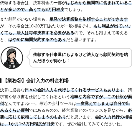
依頼する場合は、決算料金の一部が
はじめから顧問料に含まれているこ
とが多いので、高くても8万円程度
でしょう。
まだ顧問がいない場合も、
単発で決算業務を依頼することができます
が、その場合は10-20万円あたりが一般相場です。
もし利益が出ていな
くても、法人は毎年決算する必要がある
ので、それも踏まえて考える
と、
はやめに顧問契約するのもあり
だと思いますよ。
依頼する仕事量にもよるけど法人なら顧問契約を結
んだほうが得かも！
【業務③】会計入力の料金相場
決算に必要な
日々の会計入力を代行してくれるサービスもあります
。請
求書や領収書を仕訳してくれるという
地味な内容ですが、この仕訳が面
倒
なんですよね･･･。最近の会計ツールは
一度覚えてしまえば自分で出
来るくらい便利
ではあるものの、経営業務とのバランスを見ながら、
必
要に応じて依頼してしまうのもあり
だと思います。
会計入力代行の相場
は、1か月1ｰ3万円程度が目安
です。ぜひ検討してみてくださいね。