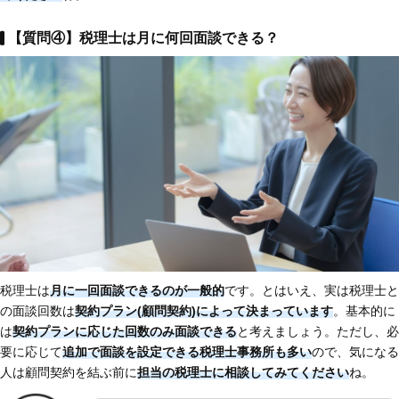
【質問④】税理士は月に何回面談できる？
税理士は
月に一回面談できるのが一般的
です。とはいえ、実は税理士と
の面談回数は
契約プラン(顧問契約)によって決まっています
。基本的に
は
契約プランに応じた回数のみ面談できる
と考えましょう。ただし、必
要に応じて
追加で面談を設定できる税理士事務所も多い
ので、気になる
人は顧問契約を結ぶ前に
担当の税理士に相談してみてください
ね。