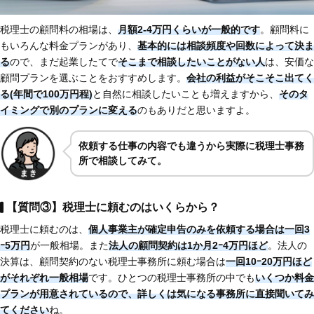
税理士の顧問料の相場は、
月額2-4万円くらいが一般的です
。顧問料に
もいろんな料金プランがあり、
基本的には相談頻度や回数によって決ま
る
ので、まだ起業したてで
そこまで相談したいことがない人
は、安価な
顧問プランを選ぶことをおすすめします。
会社の利益がそこそこ出てく
る(年間で100万円程)
と自然に相談したいことも増えますから、
そのタ
イミングで別のプランに変える
のもありだと思いますよ。
依頼する仕事の内容でも違うから実際に税理士事務
所で相談してみて。
【質問③】税理士に頼むのはいくらから？
税理士に頼むのは、
個人事業主が確定申告のみを依頼する場合は一回3
ｰ5万円
が一般相場。また
法人の顧問契約は1か月2ｰ4万円ほど
。法人の
決算は、顧問契約のない税理士事務所に頼む場合は
一回10ｰ20万円ほど
がそれぞれ一般相場
です。ひとつの税理士事務所の中でも
いくつか料金
プランが用意されているので、詳しくは気になる事務所に直接聞いてみ
てください
ね。