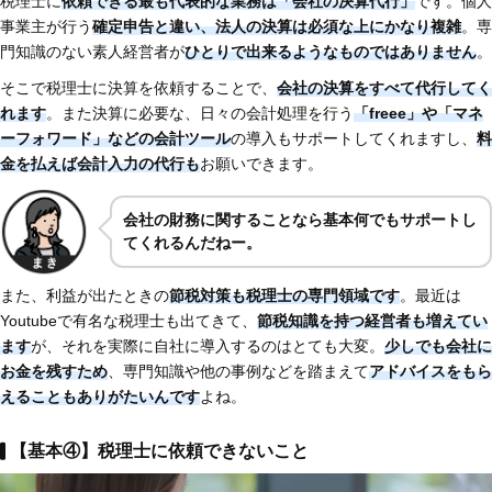
税理士に
依頼できる最も代表的な業務は「会社の決算代行」
です。個人
事業主が行う
確定申告と違い、法人の決算は必須な上にかなり複雑
。専
門知識のない素人経営者が
ひとりで出来るようなものではありません
。
そこで税理士に決算を依頼することで、
会社の決算をすべて代行してく
れます
。また決算に必要な、日々の会計処理を行う
「freee」や「マネ
ーフォワード」などの会計ツール
の導入もサポートしてくれますし、
料
金を払えば会計入力の代行も
お願いできます。
会社の財務に関することなら基本何でもサポートし
てくれるんだねー。
また、利益が出たときの
節税対策も税理士の専門領域です
。最近は
Youtubeで有名な税理士も出てきて、
節税知識を持つ経営者も増えてい
ます
が、それを実際に自社に導入するのはとても大変。
少しでも会社に
お金を残すため
、専門知識や他の事例などを踏まえて
アドバイスをもら
えることもありがたいんです
よね。
【基本④】税理士に依頼できないこと