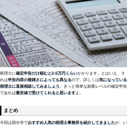
税理士に
確定申告だけ頼むと2-5万円くらい
かかります。とはいえ、そ
れは
申告内容の複雑さによっても異なる
ので、詳しくは
気になっている
税理士に直接相談してみましょう
。きっと簡単な副業レベルの確定申告
であれば
最安値で受けてくれると思います
よ。
まとめ
今回は国分寺で
おすすめ人気の税理士事務所を紹介してきました
が、い