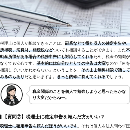
税理士に個人が相談できることは、
副業などで得た収入の確定申告や、
所得税、消費財、相続税など
ついても相談することができます。また
不
動産所得がある場合の税務申告にも対応してくれる
ため、税金の知識が
なくても安心です。
基本的には自分ひとりでの申告は大変
なので「何を
相談していいかわからない」ということを、
そのまま無料相談で話して
みるのもあり
だと思いますよ。
きっと的確に答えてくれる
でしょう。
税金関係のことを個人で勉強しようと思ったらかな
り大変だからねー。
【質問⑦】税理士に確定申告を頼んだ方がいい？
税理士に確定申告を頼んだほうがいいです
。それは個人＆法人問わず圧