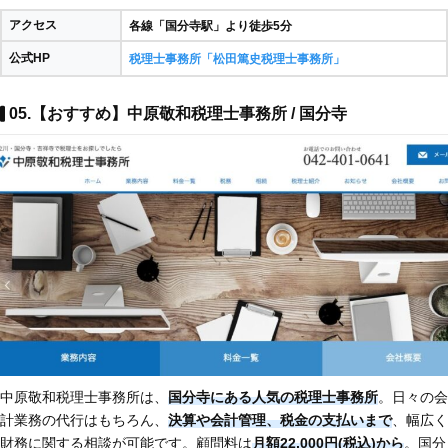
アクセス
各線「国分寺駅」より徒歩5分
公式HP
税理士事務所「松田篤史税理士事務所」
05.【おすすめ】中原敬和税理士事務所 / 国分寺
中原敬和税理士事務所は、
国分寺にある人気の税理士事務所
。日々の会
計業務の代行はもちろん、
決算や会計管理、税金の支払いまで
、幅広く
財務に関する相談が可能です。顧問料は
月額22,000円(税込)から
。国分