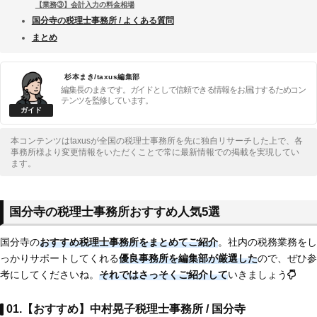
【業務③】会計入力の料金相場
国分寺の税理士事務所 / よくある質問
まとめ
杉本まき/taxus編集部
編集長のまきです。ガイドとして信頼できる情報をお届けするためコン
テンツを監修しています。
本コンテンツはtaxusが全国の税理士事務所を先に独自リサーチした上で、各
事務所様より変更情報をいただくことで常に最新情報での掲載を実現してい
ます。
国分寺の税理士事務所おすすめ人気5選
国分寺の
おすすめ税理士事務所をまとめてご紹介
。社内の税務業務をし
っかりサポートしてくれる
優良事務所を編集部が厳選した
ので、ぜひ参
考にしてくださいね。
それではさっそくご紹介して
いきましょう
01.【おすすめ】中村晃子税理士事務所 / 国分寺