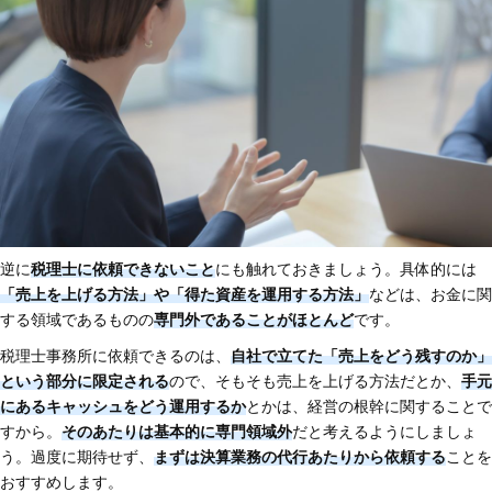
逆に
税理士に依頼できないこと
にも触れておきましょう。具体的には
「売上を上げる方法」や「得た資産を運用する方法」
などは、お金に関
する領域であるものの
専門外であることがほとんど
です。
税理士事務所に依頼できるのは、
自社で立てた「売上をどう残すのか」
という部分に限定される
ので、そもそも売上を上げる方法だとか、
手元
にあるキャッシュをどう運用するか
とかは、経営の根幹に関することで
すから。
そのあたりは基本的に専門領域外
だと考えるようにしましょ
う。過度に期待せず、
まずは決算業務の代行あたりから依頼する
ことを
おすすめします。