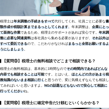
税理士は
年末調整の手続きをすべて
代行してくれ、社員ごとに必要な
書
類作成や税額計算までまるっとしてくれます
。年末調整は、
企業にとっ
て面倒な作業
であるため、税理士のサポートがあれば安心です。
年末調
整に必要な関連資料
は各社員から集める必要がありますが、
それ以外は
すべて委託できる
ので、こだわりがなければ
まるっと全部お願いするよ
うにしましょう
。
【質問⑨】税理士の無料相談でどこまで相談できる？
税理士の無料相談は、基本的に1時間なので
その時間内であればどんな
内容でも相談することは可能
です。とはいえ、
ほとんどの方があまり税
務知識のないまま相談に行く
と思うので、変に気構えずなんでも相談し
てみればいいと思いますよ。
NGの話題などもないので安心して相談に
行ってください
ね。
【質問⑩】税理士に確定申告だけ頼むといくらかかる？