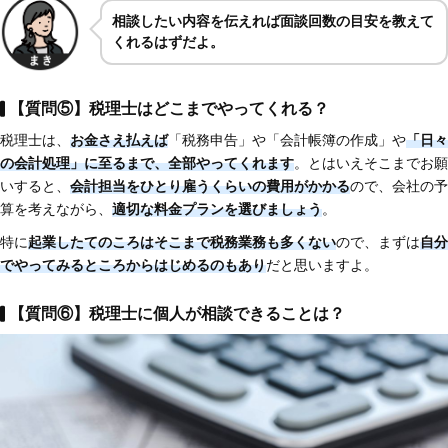
相談したい内容を伝えれば面談回数の目安を教えて
くれるはずだよ。
【質問⑤】税理士はどこまでやってくれる？
税理士は、
お金さえ払えば
「税務申告」や「会計帳簿の作成」や
「日々
の会計処理」に至るまで、全部やってくれます
。とはいえそこまでお願
いすると、
会計担当をひとり雇うくらいの費用がかかる
ので、会社の予
算を考えながら、
適切な料金プランを選びましょう
。
特に
起業したてのころはそこまで税務業務も多くない
ので、まずは
自分
でやってみるところからはじめるのもあり
だと思いますよ。
【質問⑥】税理士に個人が相談できることは？