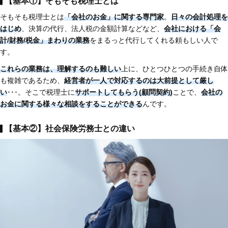
【基本①】そもそも税理士とは
そもそも税理士とは
「会社のお金」に関する専門家
。
日々の会計処理を
はじめ
、決算の代行、法人税の金額計算などなど、
会社における「会
計/財務/税金」まわりの業務
をまるっと代行してくれる頼もしい人で
す。
これらの業務は、理解するのも難しい
上に、ひとつひとつの手続き自体
も複雑であるため、
経営者が一人で対応するのは大前提として厳し
い
･･･。そこで税理士に
サポートしてもらう(顧問契約)
ことで、
会社の
お金に関する様々な相談をすることができる
んです。
【基本②】社会保険労務士との違い