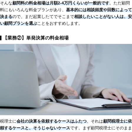
そんな
顧問料の料金相場は月額2-4万円くらいが一般的です
。ただ顧問
料にもいろんな料金プランがあり、
基本的には相談頻度や回数によって
決まる
ので、まだ起業したてでそこまで
相談したいことがない人は、安
い顧問プランを選ぶ
ことをおすすめします。
【業務②】単発決算の料金相場
税理士に
会社の決算を依頼するケースはふたつ
。それは
顧問税理士に依
頼するケースと、そうじゃないケース
です。まず顧問税理士にそのまま