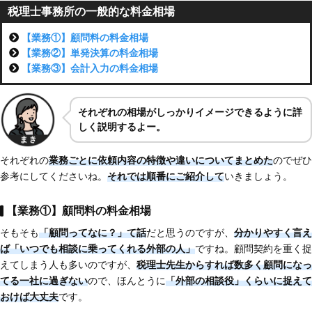
税理士事務所の一般的な料金相場
【業務①】顧問料の料金相場
【業務②】単発決算の料金相場
【業務③】会計入力の料金相場
それぞれ
の相場がしっかり
イメージできるように詳
しく説明するよー。
それぞれの
業務ごとに依頼内容の特徴や違いについてまとめた
のでぜひ
参考にしてくださいね。
それでは順番にご紹介して
いきましょう。
【業務①】顧問料の料金相場
そもそも
「顧問ってなに？」て話
だと思うのですが、
分かりやすく言え
ば「いつでも相談に乗ってくれる外部の人」
ですね。顧問契約を重く捉
えてしまう人も多いのですが、
税理士先生からすれば数多く顧問になっ
てる一社に過ぎない
ので、ほんとうに
「外部の相談役」くらいに捉えて
おけば大丈夫
です。