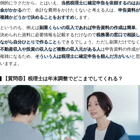
倒的にラクだから。とはいえ、
当然税理士に確定申告を依頼するのはお
金がかかる
ので、余計な費用をかけたくないと考える人は、
申告資料が
複雑かどうかで決めることをおすすめ
します。
というのも、例えば
副業くらいの収入であれば申告資料の作成は簡単
。
決められた資料に必要情報を記載するだけなので
税務署の窓口で相談し
ながら自分ひとりで作ること
もできるでしょう。ただし副業だけでなく
不動産収入や投資の収入など複数の収入元がある人
は申告資料の作成が
複雑になるため、
そういう人は税理士に確定申告を頼んだ方がいい
と思
いますよ。
【質問⑧】税理士は年末調整でどこまでしてくれる？