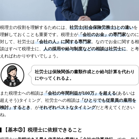
税理士の役割を理解するためには、
社労士(社会保険労務士)との違い
を
理解しておくことも重要です。税理士が
「会社のお金」の専門家
なのに
対して、社労士は
「会社の人」に関する専門家
。なのでお金に関する相
談はすべて税理士に、
人の採用や給与制度などの相談は社労士に
、と考
えればわかりやすいでしょう。
社労士は保険関係の書類作成とか給与計算を代わり
にやってくれるよ。
また税理士への相談は
「会社の年間利益が100万」を超える
(あるいは
超えそう)タイミング、社労士への相談は
「ひとりでも従業員の雇用を
検討」するとき
、が
それぞれベストなタイミング
だと考えてください
ね。
【基本③】税理士に依頼できること