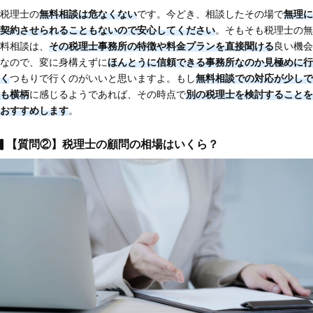
税理士の
無料相談は危なくない
です。今どき、相談したその場で
無理に
契約させられることもないので安心してください
。そもそも税理士の無
料相談は、
その税理士事務所の特徴や料金プランを直接聞ける
良い機会
なので、変に身構えずに
ほんとうに信頼できる事務所なのか見極めに行
く
つもりで行くのがいいと思いますよ。もし
無料相談での対応が少しで
も横柄
に感じるようであれば、その時点で
別の税理士を検討することを
おすすめします
。
【質問②】税理士の顧問の相場はいくら？