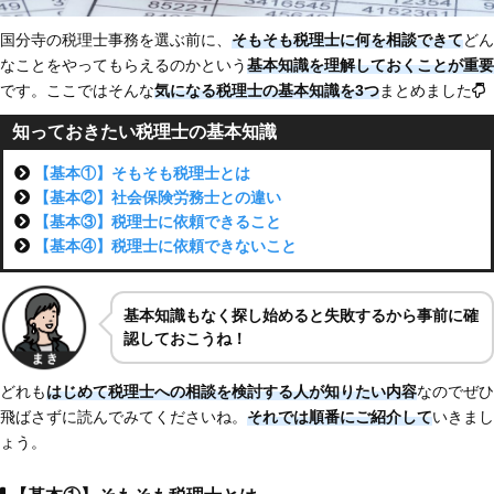
国分寺の税理士事務を選ぶ前に、
そもそも税理士に何を相談できて
どん
なことをやってもらえるのかという
基本知識を理解しておくことが重要
です。ここではそんな
気になる税理士の基本知識を3つ
まとめました
知っておきたい税理士の基本知識
【基本①】そもそも税理士とは
【基本②】社会保険労務士との違い
【基本③】税理士に依頼できること
【基本④】税理士に依頼できないこと
基本知識もなく探し始めると失敗するから事前に確
認しておこうね！
どれも
はじめて税理士への相談を検討する人が知りたい内容
なのでぜひ
飛ばさずに読んでみてくださいね。
それでは順番にご紹介して
いきまし
ょう。