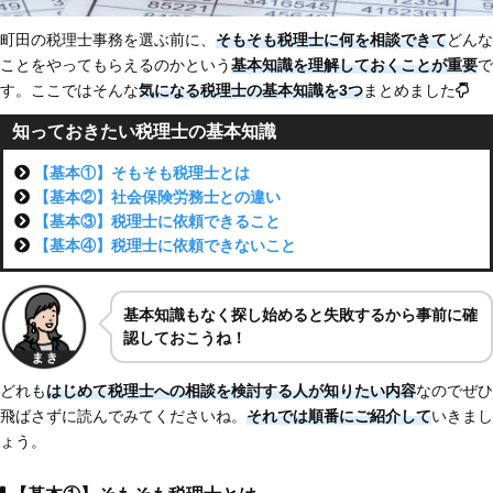
町田の税理士事務を選ぶ前に、
そもそも税理士に何を相談できて
どんな
ことをやってもらえるのかという
基本知識を理解しておくことが重要
で
す。ここではそんな
気になる税理士の基本知識を3つ
まとめました
知っておきたい税理士の基本知識
【基本①】そもそも税理士とは
【基本②】社会保険労務士との違い
【基本③】税理士に依頼できること
【基本④】税理士に依頼できないこと
基本知識もなく探し始めると失敗するから事前に確
認しておこうね！
どれも
はじめて税理士への相談を検討する人が知りたい内容
なのでぜひ
飛ばさずに読んでみてくださいね。
それでは順番にご紹介して
いきまし
ょう。