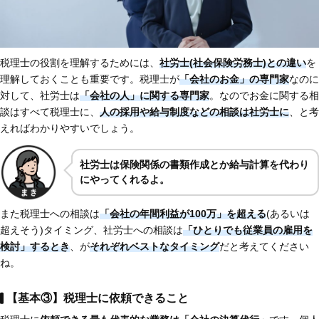
税理士の役割を理解するためには、
社労士(社会保険労務士)との違い
を
理解しておくことも重要です。税理士が
「会社のお金」の専門家
なのに
対して、社労士は
「会社の人」に関する専門家
。なのでお金に関する相
談はすべて税理士に、
人の採用や給与制度などの相談は社労士に
、と考
えればわかりやすいでしょう。
社労士は保険関係の書類作成とか給与計算を代わり
にやってくれるよ。
また税理士への相談は
「会社の年間利益が100万」を超える
(あるいは
超えそう)タイミング、社労士への相談は
「ひとりでも従業員の雇用を
検討」するとき
、が
それぞれベストなタイミング
だと考えてください
ね。
【基本③】税理士に依頼できること