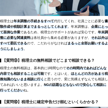
税理士は
年末調整の手続きをすべて
代行してくれ、社員ごとに必要な
書
類作成や税額計算までまるっとしてくれます
。年末調整は、
企業にとっ
て面倒な作業
であるため、税理士のサポートがあれば安心です。
年末調
整に必要な関連資料
は各社員から集める必要がありますが、
それ以外は
すべて委託できる
ので、こだわりがなければ
まるっと全部お願いするよ
うにしましょう
。
【質問⑨】税理士の無料相談でどこまで相談できる？
税理士の無料相談は、基本的に1時間なので
その時間内であればどんな
内容でも相談することは可能
です。とはいえ、
ほとんどの方があまり税
務知識のないまま相談に行く
と思うので、変に気構えずなんでも相談し
てみればいいと思いますよ。
NGの話題などもないので安心して相談に
行ってください
ね。
【質問⑩】税理士に確定申告だけ頼むといくらかかる？