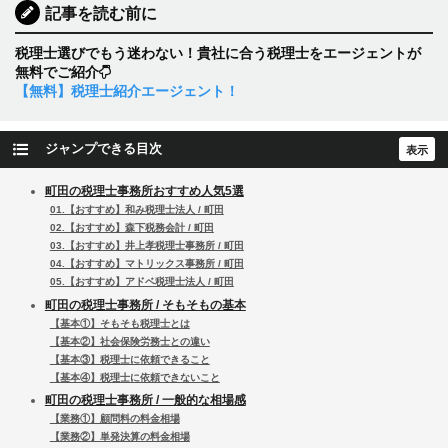
記事を読む前に
税理士選びでもう迷わない！貴社に合う税理士をエージェントが
無料でご紹介
【無料】税理士紹介エージェント！
ジャンプできる目次
町田の税理士事務所おすすめ人気5選
01.【おすすめ】和み税理士法人 / 町田
02.【おすすめ】森下税務会計 / 町田
03.【おすすめ】井上孝税理士事務所 / 町田
04.【おすすめ】マトリックス事務所 / 町田
05.【おすすめ】アドベ税理士法人 / 町田
町田の税理士事務所 / そもそもの基本
【基本①】そもそも税理士とは
【基本②】社会保険労務士との違い
【基本③】税理士に依頼できること
【基本④】税理士に依頼できないこと
町田の税理士事務所 / 一般的な相場感
【業務①】顧問料の料金相場
【業務②】単発決算の料金相場