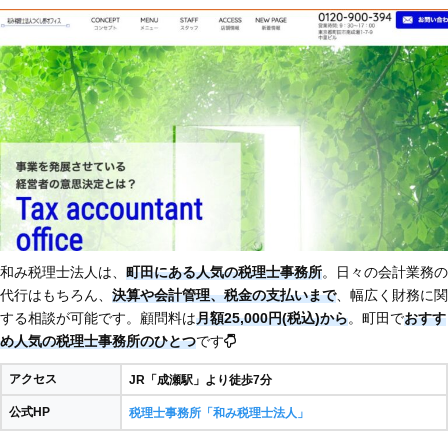
和み税理士法人は、
町田にある人気の税理士事務所
。日々の会計業務の
代行はもちろん、
決算や会計管理、税金の支払いまで
、幅広く財務に関
する相談が可能です。顧問料は
月額25,000円(税込)から
。町田で
おすす
め人気の税理士事務所のひとつ
です
アクセス
JR「成瀬駅」より徒歩7分
公式HP
税理士事務所「和み税理士法人」