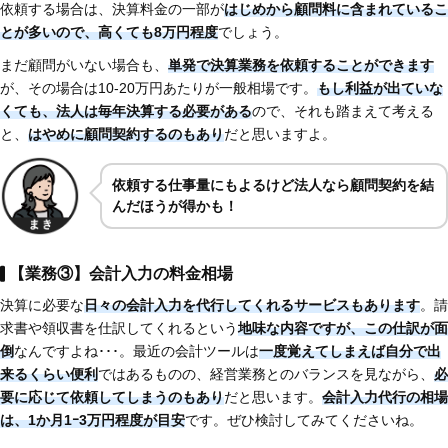
依頼する場合は、決算料金の一部が
はじめから顧問料に含まれているこ
とが多いので、高くても8万円程度
でしょう。
まだ顧問がいない場合も、
単発で決算業務を依頼することができます
が、その場合は10-20万円あたりが一般相場です。
もし利益が出ていな
くても、法人は毎年決算する必要がある
ので、それも踏まえて考える
と、
はやめに顧問契約するのもあり
だと思いますよ。
依頼する仕事量にもよるけど法人なら顧問契約を結
んだほうが得かも！
【業務③】会計入力の料金相場
決算に必要な
日々の会計入力を代行してくれるサービスもあります
。請
求書や領収書を仕訳してくれるという
地味な内容ですが、この仕訳が面
倒
なんですよね･･･。最近の会計ツールは
一度覚えてしまえば自分で出
来るくらい便利
ではあるものの、経営業務とのバランスを見ながら、
必
要に応じて依頼してしまうのもあり
だと思います。
会計入力代行の相場
は、1か月1ｰ3万円程度が目安
です。ぜひ検討してみてくださいね。