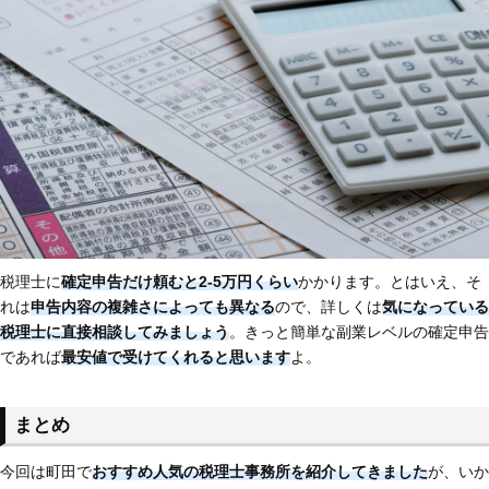
税理士に
確定申告だけ頼むと2-5万円くらい
かかります。とはいえ、そ
れは
申告内容の複雑さによっても異なる
ので、詳しくは
気になっている
税理士に直接相談してみましょう
。きっと簡単な副業レベルの確定申告
であれば
最安値で受けてくれると思います
よ。
まとめ
今回は町田で
おすすめ人気の税理士事務所を紹介してきました
が、いか