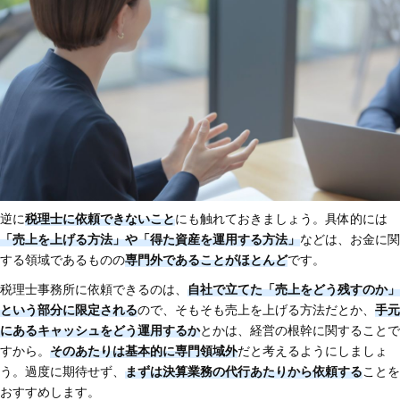
逆に
税理士に依頼できないこと
にも触れておきましょう。具体的には
「売上を上げる方法」や「得た資産を運用する方法」
などは、お金に関
する領域であるものの
専門外であることがほとんど
です。
税理士事務所に依頼できるのは、
自社で立てた「売上をどう残すのか」
という部分に限定される
ので、そもそも売上を上げる方法だとか、
手元
にあるキャッシュをどう運用するか
とかは、経営の根幹に関することで
すから。
そのあたりは基本的に専門領域外
だと考えるようにしましょ
う。過度に期待せず、
まずは決算業務の代行あたりから依頼する
ことを
おすすめします。