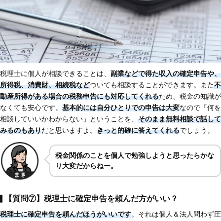
税理士に個人が相談できることは、
副業などで得た収入の確定申告や、
所得税、消費財、相続税など
ついても相談することができます。また
不
動産所得がある場合の税務申告にも対応してくれる
ため、税金の知識が
なくても安心です。
基本的には自分ひとりでの申告は大変
なので「何を
相談していいかわからない」ということを、
そのまま無料相談で話して
みるのもあり
だと思いますよ。
きっと的確に答えてくれる
でしょう。
税金関係のことを個人で勉強しようと思ったらかな
り大変だからねー。
【質問⑦】税理士に確定申告を頼んだ方がいい？
税理士に確定申告を頼んだほうがいいです
。それは個人＆法人問わず圧