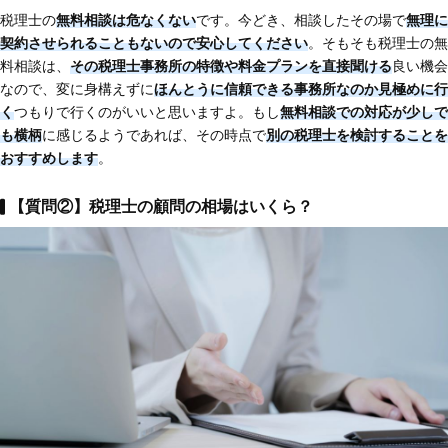
税理士の
無料相談は危なくない
です。今どき、相談したその場で
無理に
契約させられることもないので安心してください
。そもそも税理士の無
料相談は、
その税理士事務所の特徴や料金プランを直接聞ける
良い機会
なので、変に身構えずに
ほんとうに信頼できる事務所なのか見極めに行
く
つもりで行くのがいいと思いますよ。もし
無料相談での対応が少しで
も横柄
に感じるようであれば、その時点で
別の税理士を検討することを
おすすめします
。
【質問②】税理士の顧問の相場はいくら？