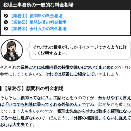
税理士事務所の一般的な料金相場
【業務①】顧問料の料金相場
【業務②】単発決算の料金相場
【業務③】会計入力の料金相場
それぞれ
の相場がしっかり
イメージできるように詳
しく説明するよー。
それぞれの
業務ごとに依頼内容の特徴や違いについてまとめた
のでぜひ
参考にしてくださいね。
それでは順番にご紹介して
いきましょう。
【業務①】顧問料の料金相場
そもそも
「顧問ってなに？」て話
だと思うのですが、
分かりやすく言え
ば「いつでも相談に乗ってくれる外部の人」
ですね。顧問契約を重く捉
えてしまう人も多いのですが、
税理士先生からすれば数多く顧問になっ
てる一社に過ぎない
ので、ほんとうに
「外部の相談役」くらいに捉えて
おけば大丈夫
です。