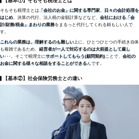
【基本①】そもそも税理士とは
そもそも税理士とは
「会社のお金」に関する専門家
。
日々の会計処理を
はじめ
、決算の代行、法人税の金額計算などなど、
会社における「会
計/財務/税金」まわりの業務
をまるっと代行してくれる頼もしい人で
す。
これらの業務は、理解するのも難しい
上に、ひとつひとつの手続き自体
も複雑であるため、
経営者が一人で対応するのは大前提として厳し
い
･･･。そこで税理士に
サポートしてもらう(顧問契約)
ことで、
会社の
お金に関する様々な相談をすることができる
んです。
【基本②】社会保険労務士との違い