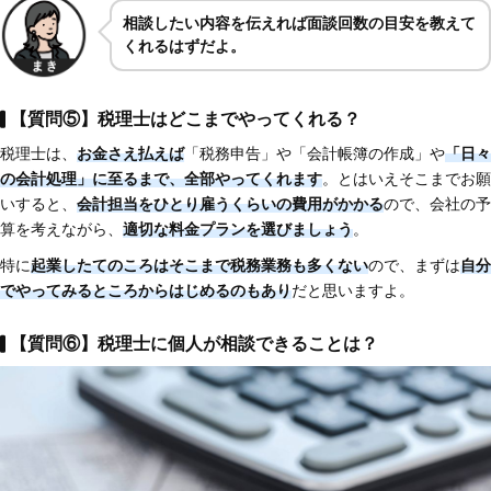
相談したい内容を伝えれば面談回数の目安を教えて
くれるはずだよ。
【質問⑤】税理士はどこまでやってくれる？
税理士は、
お金さえ払えば
「税務申告」や「会計帳簿の作成」や
「日々
の会計処理」に至るまで、全部やってくれます
。とはいえそこまでお願
いすると、
会計担当をひとり雇うくらいの費用がかかる
ので、会社の予
算を考えながら、
適切な料金プランを選びましょう
。
特に
起業したてのころはそこまで税務業務も多くない
ので、まずは
自分
でやってみるところからはじめるのもあり
だと思いますよ。
【質問⑥】税理士に個人が相談できることは？