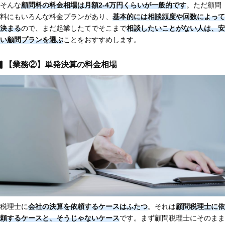
そんな
顧問料の料金相場は月額2-4万円くらいが一般的です
。ただ顧問
料にもいろんな料金プランがあり、
基本的には相談頻度や回数によって
決まる
ので、まだ起業したてでそこまで
相談したいことがない人は、安
い顧問プランを選ぶ
ことをおすすめします。
【業務②】単発決算の料金相場
税理士に
会社の決算を依頼するケースはふたつ
。それは
顧問税理士に依
頼するケースと、そうじゃないケース
です。まず顧問税理士にそのまま