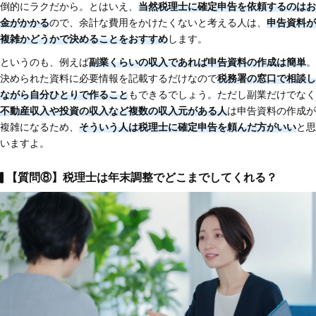
倒的にラクだから。とはいえ、
当然税理士に確定申告を依頼するのはお
金がかかる
ので、余計な費用をかけたくないと考える人は、
申告資料が
複雑かどうかで決めることをおすすめ
します。
というのも、例えば
副業くらいの収入であれば申告資料の作成は簡単
。
決められた資料に必要情報を記載するだけなので
税務署の窓口で相談し
ながら自分ひとりで作ること
もできるでしょう。ただし副業だけでなく
不動産収入や投資の収入など複数の収入元がある人
は申告資料の作成が
複雑になるため、
そういう人は税理士に確定申告を頼んだ方がいい
と思
いますよ。
【質問⑧】税理士は年末調整でどこまでしてくれる？