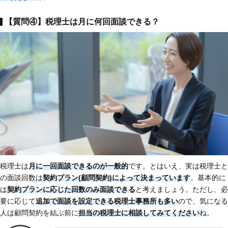
【質問④】税理士は月に何回面談できる？
税理士は
月に一回面談できるのが一般的
です。とはいえ、実は税理士と
の面談回数は
契約プラン(顧問契約)によって決まっています
。基本的に
は
契約プランに応じた回数のみ面談できる
と考えましょう。ただし、必
要に応じて
追加で面談を設定できる税理士事務所も多い
ので、気になる
人は顧問契約を結ぶ前に
担当の税理士に相談してみてください
ね。