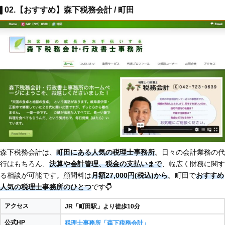
02.【おすすめ】森下税務会計 / 町田
森下税務会計は、
町田にある人気の税理士事務所
。日々の会計業務の代
行はもちろん、
決算や会計管理、税金の支払いまで
、幅広く財務に関す
る相談が可能です。顧問料は
月額27,000円(税込)から
。町田で
おすすめ
人気の税理士事務所のひとつ
です
アクセス
JR「町田駅」より徒歩10分
公式HP
税理士事務所「森下税務会計」