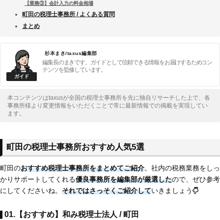
【業務③】会計入力の料金相場
町田の税理士事務所 / よくある質問
まとめ
杉本まき/taxus編集部
編集長のまきです。ガイドとして信頼できる情報をお届けするためコン
テンツを監修しています。
本コンテンツはtaxusが全国の税理士事務所を先に独自リサーチした上で、各
事務所様より変更情報をいただくことで常に最新情報での掲載を実現してい
ます。
町田の税理士事務所おすすめ人気5選
町田の
おすすめ税理士事務所をまとめてご紹介
。社内の税務業務をしっ
かりサポートしてくれる
優良事務所を編集部が厳選した
ので、ぜひ参考
にしてくださいね。
それではさっそくご紹介して
いきましょう
01.【おすすめ】和み税理士法人 / 町田