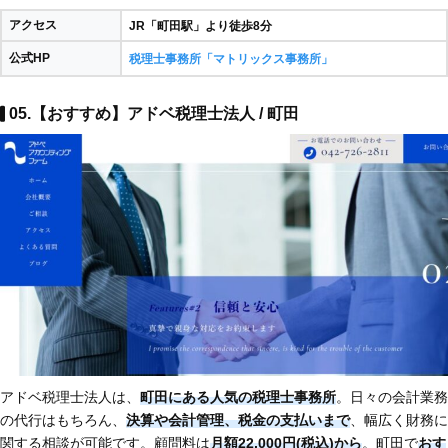
アクセス
JR「町田駅」より徒歩8分
公式HP
税理士事務所「マトリックス事務所」
05.【おすすめ】アドベ税理士法人 / 町田
アドベ税理士法人は、
町田にある人気の税理士事務所
。日々の会計業務
の代行はもちろん、
決算や会計管理、税金の支払いまで
、幅広く財務に
関する相談が可能です。顧問料は
月額22,000円(税込)から
。町田で
おす