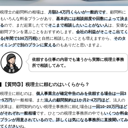
税理士の顧問料の相場は、
月額2-4万円くらいが一般的です
。顧問料に
もいろんな料金プランがあり、
基本的には相談頻度や回数によって決ま
る
ので、まだ起業したてで
そこまで相談したいことがない人
は、安価な
顧問プランを選ぶことをおすすめします。
会社の利益がそこそこ出てく
る(年間で100万円程)
と自然に相談したいことも増えますから、
そのタ
イミングで別のプランに変える
のもありだと思いますよ。
依頼する仕事の内容でも違うから実際に税理士事務
所で相談してみて。
【質問③】税理士に頼むのはいくらから？
税理士に頼むのは、
個人事業主が確定申告のみを依頼する場合は一回3
ｰ5万円
が一般相場。また
法人の顧問契約は1か月2ｰ4万円ほど
。法人の
決算は、顧問契約のない税理士事務所に頼む場合は
一回10ｰ20万円ほど
がそれぞれ一般相場
です。ひとつの税理士事務所の中でも
いくつか料金
プランが用意されているので、詳しくは気になる事務所に直接聞いてみ
てください
ね。