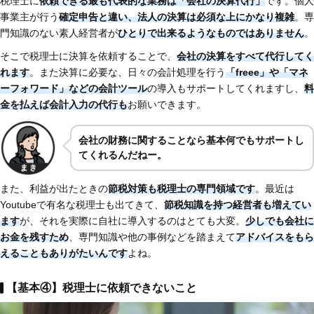
税理士に
依頼できる最も代表的な業務は「会社の決算代行」
です。個人
事業主が行う
確定申告と違い、法人の決算は必須な上にかなり複雑
。専
門知識のない素人経営者が
ひとりで出来るようなものではありません
。
そこで税理士に決算を依頼することで、
会社の決算をすべて代行してく
れます
。また決算に必要な、日々の会計処理を行う
「freee」や「マネ
ーフォワード」などの会計ツール
の導入もサポートしてくれますし、
料
金を払えば会計入力の代行も
お願いできます。
会社の財務に関することなら基本何でもサポートし
てくれるんだねー。
また、利益が出たときの
節税対策も税理士の専門領域です
。最近は
Youtubeで有名な税理士も出てきて、
節税知識を持つ経営者も増えてい
ます
が、それを実際に自社に導入するのはとても大変。
少しでも会社に
お金を残すため
、専門知識や他の事例などを踏まえて
アドバイスをもら
えることもありがたいんです
よね。
【基本④】税理士に依頼できないこと