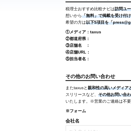
税理士おすすめ比較ナビは
訪問ユー
想いから
「無料」で掲載を受け付け
希望の方は
以下5項目を「press@go0
①メディア：taxus
②都道府県：
③店舗名 ：
④店舗URL：
⑤担当者名：
その他のお問い合わせ
またtaxusと
親和性の高いメディア
スリリースなど、
その他お問い合わ
いたします。※営業のご連絡は不要
※フォーム
会社名