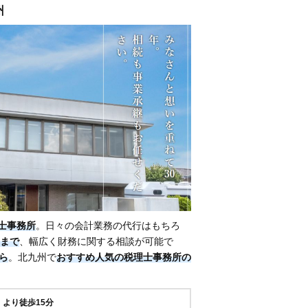
州
士事務所
。日々の会計業務の代行はもちろ
まで
、幅広く財務に関する相談が可能で
から
。北九州で
おすすめ人気の税理士事務所の
より徒歩15分