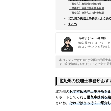
【業務①】顧問料の料金相場
【業務②】単発決算の料金相場
【業務③】会計入力の料金相場
北九州の税理士事務所 / よくあ
まとめ
杉本まき/taxus編集部
編集長のまきです。ガ
めコンテンツを監修し
本コンテンツはtaxusが全国の税理
より変更情報をいただくことで常に最
北九州の税理士事務所おす
北九州の
おすすめ税理士事務所をま
サポートしてくれる
優良事務所を編
さいね。
それではさっそくご紹介し