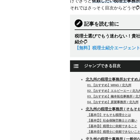
けできっと
依頼したい税理士事務所
それではさっそく目次からどうぞ
記事を読む前に
税理士選びでもう迷わない！貴
紹介
【無料】税理士紹介エージェン
ジャンプできる目次
北九州の税理士事務所おすすめ
01.【おすすめ】WING / 北九州
02.【おすすめ】エルビーエー / 北九
03.【おすすめ】楠本拓也事務所 / 北
04.【おすすめ】原賀事務所 / 北九州
北九州の税理士事務所 / そもそ
【基本①】そもそも税理士とは
【基本②】社会保険労務士との違い
【基本③】税理士に依頼できること
【基本④】税理士に依頼できないこ
北九州の税理士事務所 / 一般的