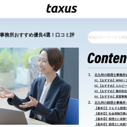
士事務所おすすめ優良4選！口コミ評
北九州の税理士事務所
01.【おすすめ】WING /
02.【おすすめ】エルビー
03.【おすすめ】楠本拓也
04.【おすすめ】原賀事務
北九州の税理士事務所 
【基本①】そもそも税理
【基本②】社会保険労務
【基本③】税理士に依頼
【基本④】税理士に依頼