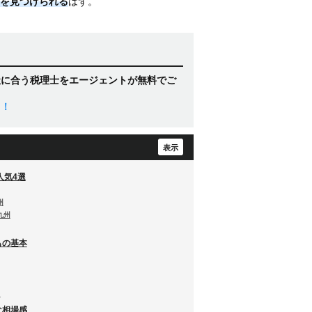
を見つけられる
はず。
社に合う税理士をエージェントが無料でご
ト！
人気4選
州
九州
もの基本
と
な相場感