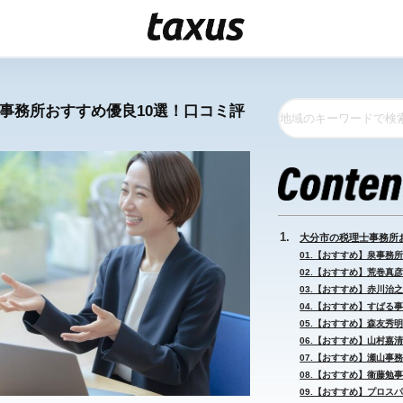
士事務所おすすめ優良10選！口コミ評
大分市の税理士事務所
01.【おすすめ】泉事務所 
02.【おすすめ】荒巻真彦
03.【おすすめ】赤川治之
04.【おすすめ】すばる事
05.【おすすめ】森友秀明
06.【おすすめ】山村嘉清
07.【おすすめ】瀬山事務
08.【おすすめ】衞藤勉事
09.【おすすめ】プロスパ