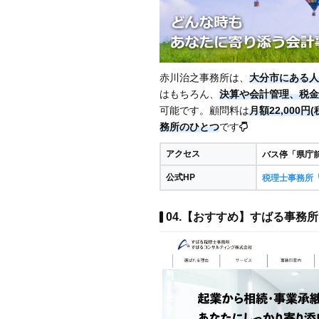
赤川治之事務所は、
大分市にある人
はもちろん、
決算や会計管理、税金
可能です。顧問料は
月額22,000円
務所のひとつ
です
アクセス
バス停「県庁
公式HP
税理士事務所
04.【おすすめ】すばる事務所 