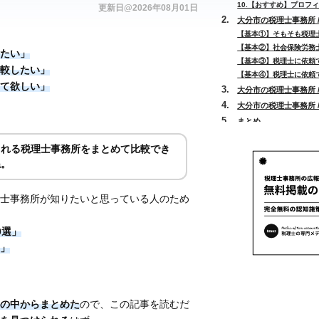
10.【おすすめ】プロフィ
更新日@2026年08月01日
大分市の税理士事務所 
【基本①】そもそも税理
【基本②】社会保険労務
たい」
【基本③】税理士に依頼
較したい」
【基本④】税理士に依頼
て欲しい」
大分市の税理士事務所 
大分市の税理士事務所 
まとめ
られる税理士事務所をまとめて比較でき
ね。
士事務所が知りたいと思っている人のため
0選」
」
の中からまとめた
ので、この記事を読むだ