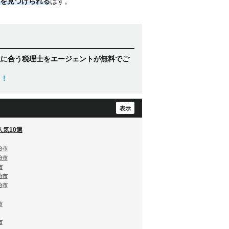
を見つけられる
はず。
社に合う税理士をエージェントが無料でご
ト！
気10選
分市
分市
市
分市
分市
市
市