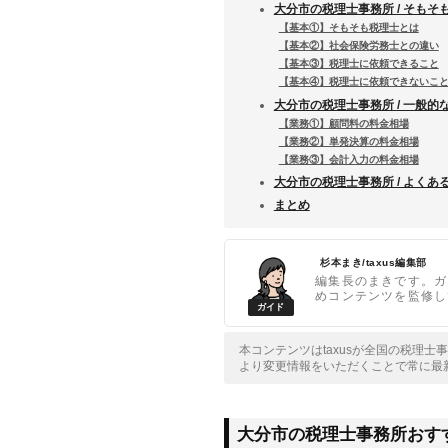
大分市の税理士事務所 / そもそ
【基本①】そもそも税理士とは
【基本②】社会保険労務士との違い
【基本③】税理士に依頼できること
【基本④】税理士に依頼できないこ
大分市の税理士事務所 / 一般的
【業務①】顧問料の料金相場
【業務②】単発決算の料金相場
【業務③】会計入力の料金相場
大分市の税理士事務所 / よくあ
まとめ
杉本まき/taxus編集部
編集長のまきです。ガ
めコンテンツを監修し
本コンテンツはtaxusが全国の税理
より変更情報をいただくことで常に最
大分市の税理士事務所おすす