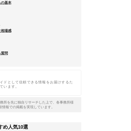
もの基本
と
な相場感
る質問
イドとして信頼できる情報をお届けするた
ています。
士事務所を先に独自リサーチした上で、各事務所様
新情報での掲載を実現しています。
め人気10選