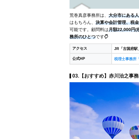
荒巻真彦事務所は、
大分市にある人
はもちろん、
決算や会計管理、税金
可能です。顧問料は
月額22,000円
務所のひとつ
です
アクセス
JR「古国府駅
公式HP
税理士事務所
03.【おすすめ】赤川治之事務所