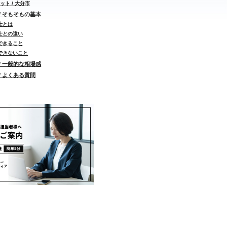
ット / 大分市
/ そもそもの基本
士とは
士との違い
できること
できないこと
/ 一般的な相場感
/ よくある質問