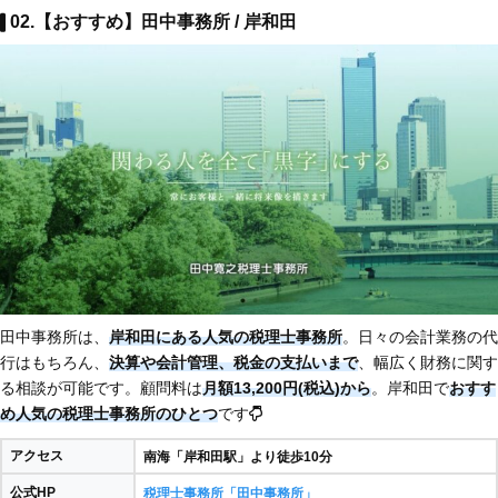
02.【おすすめ】田中事務所 / 岸和田
田中事務所は、
岸和田にある人気の税理士事務所
。日々の会計業務の代
行はもちろん、
決算や会計管理、税金の支払いまで
、幅広く財務に関す
る相談が可能です。顧問料は
月額13,200円(税込)から
。岸和田で
おすす
め人気の税理士事務所のひとつ
です
アクセス
南海「岸和田駅」より徒歩10分
公式HP
税理士事務所「田中事務所」