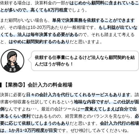
依頼する場合は、決算料金の一部が
はじめから顧問料に含まれているこ
とが多いので、高くても8万円程度
でしょう。
まだ顧問がいない場合も、
単発で決算業務を依頼することができます
が、その場合は10-20万円あたりが一般相場です。
もし利益が出ていな
くても、法人は毎年決算する必要がある
ので、それも踏まえて考える
と、
はやめに顧問契約するのもあり
だと思いますよ。
依頼する仕事量にもよるけど法人なら顧問契約を結
んだほうが得かも！
【業務③】会計入力の料金相場
決算に必要な
日々の会計入力を代行してくれるサービスもあります
。請
求書や領収書を仕訳してくれるという
地味な内容ですが、この仕訳が面
倒
なんですよね･･･。最近の会計ツールは
一度覚えてしまえば自分で出
来るくらい便利
ではあるものの、経営業務とのバランスを見ながら、
必
要に応じて依頼してしまうのもあり
だと思います。
会計入力代行の相場
は、1か月1ｰ3万円程度が目安
です。ぜひ検討してみてくださいね。