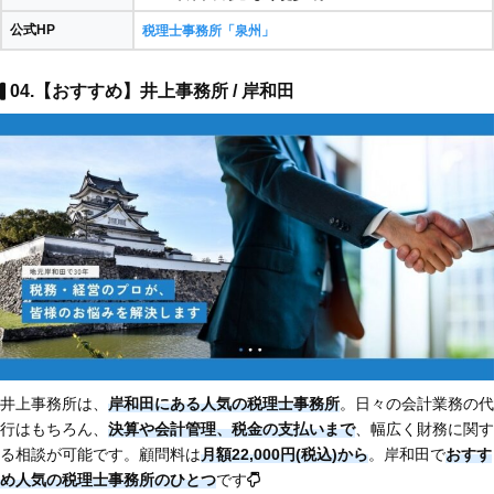
公式HP
税理士事務所「泉州」
04.【おすすめ】井上事務所 / 岸和田
井上事務所は、
岸和田にある人気の税理士事務所
。日々の会計業務の代
行はもちろん、
決算や会計管理、税金の支払いまで
、幅広く財務に関す
る相談が可能です。顧問料は
月額22,000円(税込)から
。岸和田で
おすす
め人気の税理士事務所のひとつ
です