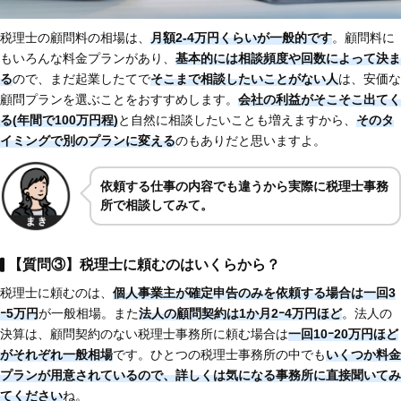
税理士の顧問料の相場は、
月額2-4万円くらいが一般的です
。顧問料に
もいろんな料金プランがあり、
基本的には相談頻度や回数によって決ま
る
ので、まだ起業したてで
そこまで相談したいことがない人
は、安価な
顧問プランを選ぶことをおすすめします。
会社の利益がそこそこ出てく
る(年間で100万円程)
と自然に相談したいことも増えますから、
そのタ
イミングで別のプランに変える
のもありだと思いますよ。
依頼する仕事の内容でも違うから実際に税理士事務
所で相談してみて。
【質問③】税理士に頼むのはいくらから？
税理士に頼むのは、
個人事業主が確定申告のみを依頼する場合は一回3
ｰ5万円
が一般相場。また
法人の顧問契約は1か月2ｰ4万円ほど
。法人の
決算は、顧問契約のない税理士事務所に頼む場合は
一回10ｰ20万円ほど
がそれぞれ一般相場
です。ひとつの税理士事務所の中でも
いくつか料金
プランが用意されているので、詳しくは気になる事務所に直接聞いてみ
てください
ね。