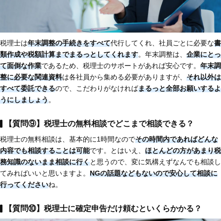
税理士は
年末調整の手続きをすべて
代行してくれ、社員ごとに必要な
書
類作成や税額計算までまるっとしてくれます
。年末調整は、
企業にとっ
て面倒な作業
であるため、税理士のサポートがあれば安心です。
年末調
整に必要な関連資料
は各社員から集める必要がありますが、
それ以外は
すべて委託できる
ので、こだわりがなければ
まるっと全部お願いするよ
うにしましょう
。
【質問⑨】税理士の無料相談でどこまで相談できる？
税理士の無料相談は、基本的に1時間なので
その時間内であればどんな
内容でも相談することは可能
です。とはいえ、
ほとんどの方があまり税
務知識のないまま相談に行く
と思うので、変に気構えずなんでも相談し
てみればいいと思いますよ。
NGの話題などもないので安心して相談に
行ってください
ね。
【質問⑩】税理士に確定申告だけ頼むといくらかかる？