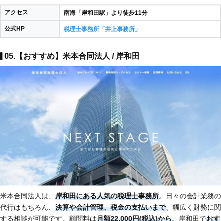
アクセス
南海「岸和田駅」より徒歩11分
公式HP
税理士事務所「井上事務所」
05.【おすすめ】米本合同法人 / 岸和田
米本合同法人は、
岸和田にある人気の税理士事務所
。日々の会計業務の
代行はもちろん、
決算や会計管理、税金の支払いまで
、幅広く財務に関
する相談が可能です。顧問料は
月額22,000円(税込)から
。岸和田で
おす