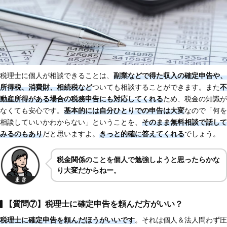
税理士に個人が相談できることは、
副業などで得た収入の確定申告や、
所得税、消費財、相続税など
ついても相談することができます。また
不
動産所得がある場合の税務申告にも対応してくれる
ため、税金の知識が
なくても安心です。
基本的には自分ひとりでの申告は大変
なので「何を
相談していいかわからない」ということを、
そのまま無料相談で話して
みるのもあり
だと思いますよ。
きっと的確に答えてくれる
でしょう。
税金関係のことを個人で勉強しようと思ったらかな
り大変だからねー。
【質問⑦】税理士に確定申告を頼んだ方がいい？
税理士に確定申告を頼んだほうがいいです
。それは個人＆法人問わず圧