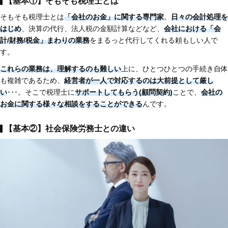
【基本①】そもそも税理士とは
そもそも税理士とは
「会社のお金」に関する専門家
。
日々の会計処理を
はじめ
、決算の代行、法人税の金額計算などなど、
会社における「会
計/財務/税金」まわりの業務
をまるっと代行してくれる頼もしい人で
す。
これらの業務は、理解するのも難しい
上に、ひとつひとつの手続き自体
も複雑であるため、
経営者が一人で対応するのは大前提として厳し
い
･･･。そこで税理士に
サポートしてもらう(顧問契約)
ことで、
会社の
お金に関する様々な相談をすることができる
んです。
【基本②】社会保険労務士との違い