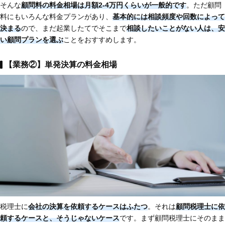
そんな
顧問料の料金相場は月額2-4万円くらいが一般的です
。ただ顧問
料にもいろんな料金プランがあり、
基本的には相談頻度や回数によって
決まる
ので、まだ起業したてでそこまで
相談したいことがない人は、安
い顧問プランを選ぶ
ことをおすすめします。
【業務②】単発決算の料金相場
税理士に
会社の決算を依頼するケースはふたつ
。それは
顧問税理士に依
頼するケースと、そうじゃないケース
です。まず顧問税理士にそのまま