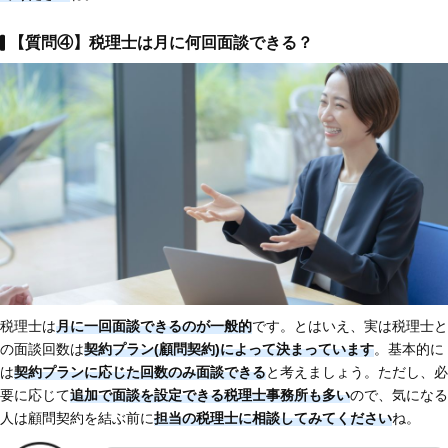
【質問④】税理士は月に何回面談できる？
税理士は
月に一回面談できるのが一般的
です。とはいえ、実は税理士と
の面談回数は
契約プラン(顧問契約)によって決まっています
。基本的に
は
契約プランに応じた回数のみ面談できる
と考えましょう。ただし、必
要に応じて
追加で面談を設定できる税理士事務所も多い
ので、気になる
人は顧問契約を結ぶ前に
担当の税理士に相談してみてください
ね。