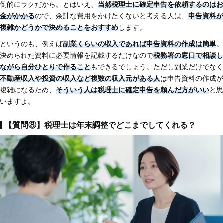
倒的にラクだから。とはいえ、
当然税理士に確定申告を依頼するのはお
金がかかる
ので、余計な費用をかけたくないと考える人は、
申告資料が
複雑かどうかで決めることをおすすめ
します。
というのも、例えば
副業くらいの収入であれば申告資料の作成は簡単
。
決められた資料に必要情報を記載するだけなので
税務署の窓口で相談し
ながら自分ひとりで作ること
もできるでしょう。ただし副業だけでなく
不動産収入や投資の収入など複数の収入元がある人
は申告資料の作成が
複雑になるため、
そういう人は税理士に確定申告を頼んだ方がいい
と思
いますよ。
【質問⑧】税理士は年末調整でどこまでしてくれる？