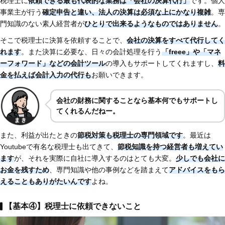
税理士に
依頼できる最も代表的な業務は「会社の決算代行」
です。個人
事業主が行う
確定申告と違い、法人の決算は必須な上にかなり複雑
。専
門知識のない素人経営者が
ひとりで出来るようなものではありません
。
そこで税理士に決算を依頼することで、
会社の決算をすべて代行してく
れます
。また決算に必要な、日々の会計処理を行う
「freee」や「マネ
ーフォワード」などの会計ツール
の導入もサポートしてくれますし、
料
金を払えば会計入力の代行も
お願いできます。
会社の財務に関することなら基本何でもサポートし
てくれるんだねー。
また、利益が出たときの
節税対策も税理士の専門領域です
。最近は
Youtubeで有名な税理士も出てきて、
節税知識を持つ経営者も増えてい
ます
が、それを実際に自社に導入するのはとても大変。
少しでも会社に
お金を残すため
、専門知識や他の事例などを踏まえて
アドバイスをもら
えることもありがたいんです
よね。
【基本④】税理士に依頼できないこと