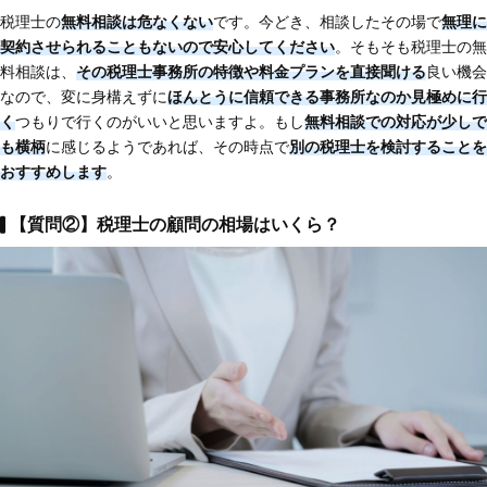
税理士の
無料相談は危なくない
です。今どき、相談したその場で
無理に
契約させられることもないので安心してください
。そもそも税理士の無
料相談は、
その税理士事務所の特徴や料金プランを直接聞ける
良い機会
なので、変に身構えずに
ほんとうに信頼できる事務所なのか見極めに行
く
つもりで行くのがいいと思いますよ。もし
無料相談での対応が少しで
も横柄
に感じるようであれば、その時点で
別の税理士を検討することを
おすすめします
。
【質問②】税理士の顧問の相場はいくら？