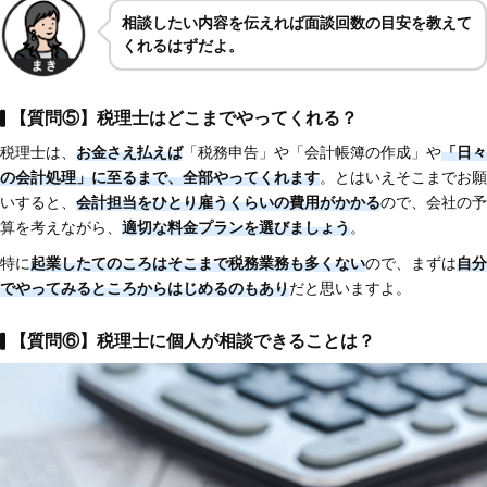
相談したい内容を伝えれば面談回数の目安を教えて
くれるはずだよ。
【質問⑤】税理士はどこまでやってくれる？
税理士は、
お金さえ払えば
「税務申告」や「会計帳簿の作成」や
「日々
の会計処理」に至るまで、全部やってくれます
。とはいえそこまでお願
いすると、
会計担当をひとり雇うくらいの費用がかかる
ので、会社の予
算を考えながら、
適切な料金プランを選びましょう
。
特に
起業したてのころはそこまで税務業務も多くない
ので、まずは
自分
でやってみるところからはじめるのもあり
だと思いますよ。
【質問⑥】税理士に個人が相談できることは？