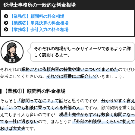
税理士事務所の一般的な料金相場
【業務①】顧問料の料金相場
【業務②】単発決算の料金相場
【業務③】会計入力の料金相場
それぞれ
の相場がしっかり
イメージできるように詳
しく説明するよー。
それぞれの
業務ごとに依頼内容の特徴や違いについてまとめた
のでぜひ
参考にしてくださいね。
それでは順番にご紹介して
いきましょう。
【業務①】顧問料の料金相場
そもそも
「顧問ってなに？」て話
だと思うのですが、
分かりやすく言え
ば「いつでも相談に乗ってくれる外部の人」
ですね。顧問契約を重く捉
えてしまう人も多いのですが、
税理士先生からすれば数多く顧問になっ
てる一社に過ぎない
ので、ほんとうに
「外部の相談役」くらいに捉えて
おけば大丈夫
です。