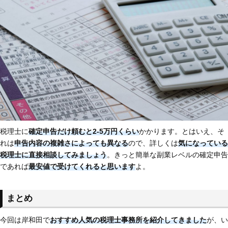
税理士に
確定申告だけ頼むと2-5万円くらい
かかります。とはいえ、そ
れは
申告内容の複雑さによっても異なる
ので、詳しくは
気になっている
税理士に直接相談してみましょう
。きっと簡単な副業レベルの確定申告
であれば
最安値で受けてくれると思います
よ。
まとめ
今回は岸和田で
おすすめ人気の税理士事務所を紹介してきました
が、い