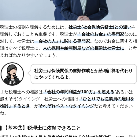
税理士の役割を理解するためには、
社労士(社会保険労務士)との違い
を
理解しておくことも重要です。税理士が
「会社のお金」の専門家
なのに
対して、社労士は
「会社の人」に関する専門家
。なのでお金に関する相
談はすべて税理士に、
人の採用や給与制度などの相談は社労士に
、と考
えればわかりやすいでしょう。
社労士は保険関係の書類作成とか給与計算を代わり
にやってくれるよ。
また税理士への相談は
「会社の年間利益が100万」を超える
(あるいは
超えそう)タイミング、社労士への相談は
「ひとりでも従業員の雇用を
検討」するとき
、が
それぞれベストなタイミング
だと考えてください
ね。
【基本③】税理士に依頼できること