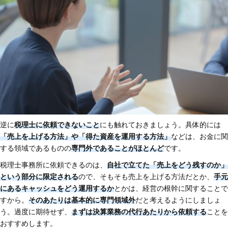
逆に
税理士に依頼できないこと
にも触れておきましょう。具体的には
「売上を上げる方法」や「得た資産を運用する方法」
などは、お金に関
する領域であるものの
専門外であることがほとんど
です。
税理士事務所に依頼できるのは、
自社で立てた「売上をどう残すのか」
という部分に限定される
ので、そもそも売上を上げる方法だとか、
手元
にあるキャッシュをどう運用するか
とかは、経営の根幹に関することで
すから。
そのあたりは基本的に専門領域外
だと考えるようにしましょ
う。過度に期待せず、
まずは決算業務の代行あたりから依頼する
ことを
おすすめします。