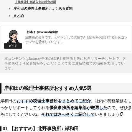
【業務③】会計入力の料金相場
岸和田の税理士事務所 / よくある質問
まとめ
杉本まき/taxus編集部
編集長のまきです。ガイドとして信頼できる情報をお届けするためコン
テンツを監修しています。
本コンテンツはtaxusが全国の税理士事務所を先に独自リサーチした上で、各
事務所様より変更情報をいただくことで常に最新情報での掲載を実現してい
ます。
岸和田の税理士事務所おすすめ人気5選
岸和田の
おすすめ税理士事務所をまとめてご紹介
。社内の税務業務をし
っかりサポートしてくれる
優良事務所を編集部が厳選した
ので、ぜひ参
考にしてくださいね。
それではさっそくご紹介して
いきましょう
01.【おすすめ】北野事務所 / 岸和田