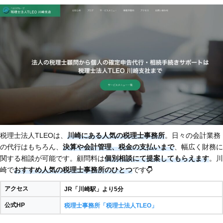
税理士法人TLEOは、
川崎にある人気の税理士事務所
。日々の会計業務
の代行はもちろん、
決算や会計管理、税金の支払いまで
、幅広く財務に
関する相談が可能です。顧問料は
個別相談にて提案してもらえます
。川
崎で
おすすめ人気の税理士事務所のひとつ
です
アクセス
JR「川崎駅」より5分
公式HP
税理士事務所「税理士法人TLEO」