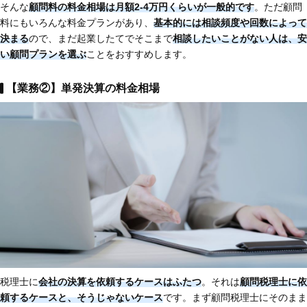
そんな
顧問料の料金相場は月額2-4万円くらいが一般的です
。ただ顧問
料にもいろんな料金プランがあり、
基本的には相談頻度や回数によって
決まる
ので、まだ起業したてでそこまで
相談したいことがない人は、安
い顧問プランを選ぶ
ことをおすすめします。
【業務②】単発決算の料金相場
税理士に
会社の決算を依頼するケースはふたつ
。それは
顧問税理士に依
頼するケースと、そうじゃないケース
です。まず顧問税理士にそのまま