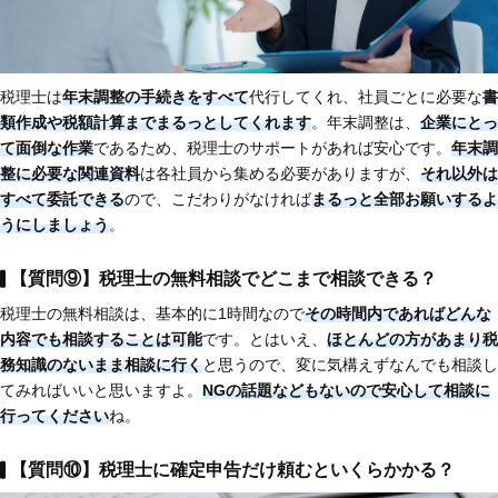
税理士は
年末調整の手続きをすべて
代行してくれ、社員ごとに必要な
書
類作成や税額計算までまるっとしてくれます
。年末調整は、
企業にとっ
て面倒な作業
であるため、税理士のサポートがあれば安心です。
年末調
整に必要な関連資料
は各社員から集める必要がありますが、
それ以外は
すべて委託できる
ので、こだわりがなければ
まるっと全部お願いするよ
うにしましょう
。
【質問⑨】税理士の無料相談でどこまで相談できる？
税理士の無料相談は、基本的に1時間なので
その時間内であればどんな
内容でも相談することは可能
です。とはいえ、
ほとんどの方があまり税
務知識のないまま相談に行く
と思うので、変に気構えずなんでも相談し
てみればいいと思いますよ。
NGの話題などもないので安心して相談に
行ってください
ね。
【質問⑩】税理士に確定申告だけ頼むといくらかかる？