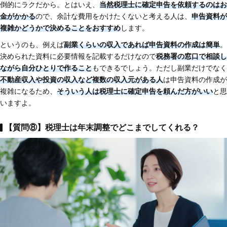
倒的にラクだから。とはいえ、
当然税理士に確定申告を依頼するのはお
金がかかる
ので、余計な費用をかけたくないと考える人は、
申告資料が
複雑かどうかで決めることをおすすめ
します。
というのも、例えば
副業くらいの収入であれば申告資料の作成は簡単
。
決められた資料に必要情報を記載するだけなので
税務署の窓口で相談し
ながら自分ひとりで作ること
もできるでしょう。ただし副業だけでなく
不動産収入や投資の収入など複数の収入元がある人
は申告資料の作成が
複雑になるため、
そういう人は税理士に確定申告を頼んだ方がいい
と思
いますよ。
【質問⑧】税理士は年末調整でどこまでしてくれる？