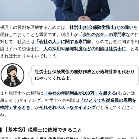
税理士の役割を理解するためには、
社労士(社会保険労務士)との違い
を
理解しておくことも重要です。税理士が
「会社のお金」の専門家
なのに
対して、社労士は
「会社の人」に関する専門家
。なのでお金に関する相
談はすべて税理士に、
人の採用や給与制度などの相談は社労士に
、と考
えればわかりやすいでしょう。
社労士は保険関係の書類作成とか給与計算を代わり
にやってくれるよ。
また税理士への相談は
「会社の年間利益が100万」を超える
(あるいは
超えそう)タイミング、社労士への相談は
「ひとりでも従業員の雇用を
検討」するとき
、が
それぞれベストなタイミング
だと考えてください
ね。
【基本③】税理士に依頼できること