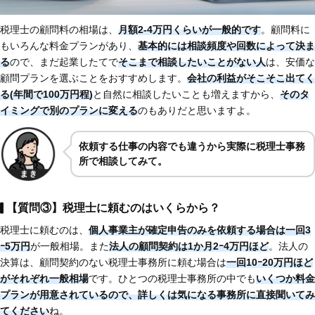
税理士の顧問料の相場は、
月額2-4万円くらいが一般的です
。顧問料に
もいろんな料金プランがあり、
基本的には相談頻度や回数によって決ま
る
ので、まだ起業したてで
そこまで相談したいことがない人
は、安価な
顧問プランを選ぶことをおすすめします。
会社の利益がそこそこ出てく
る(年間で100万円程)
と自然に相談したいことも増えますから、
そのタ
イミングで別のプランに変える
のもありだと思いますよ。
依頼する仕事の内容でも違うから実際に税理士事務
所で相談してみて。
【質問③】税理士に頼むのはいくらから？
税理士に頼むのは、
個人事業主が確定申告のみを依頼する場合は一回3
ｰ5万円
が一般相場。また
法人の顧問契約は1か月2ｰ4万円ほど
。法人の
決算は、顧問契約のない税理士事務所に頼む場合は
一回10ｰ20万円ほど
がそれぞれ一般相場
です。ひとつの税理士事務所の中でも
いくつか料金
プランが用意されているので、詳しくは気になる事務所に直接聞いてみ
てください
ね。