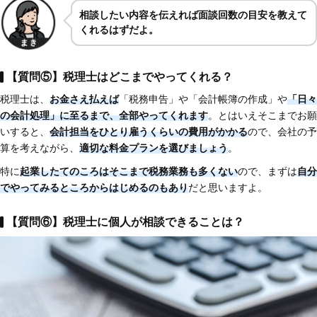
相談したい内容を伝えれば面談回数の目安を教えて
くれるはずだよ。
【質問⑤】税理士はどこまでやってくれる？
税理士は、
お金さえ払えば
「税務申告」や「会計帳簿の作成」や
「日々
の会計処理」に至るまで、全部やってくれます
。とはいえそこまでお願
いすると、
会計担当をひとり雇うくらいの費用がかかる
ので、会社の予
算を考えながら、
適切な料金プランを選びましょう
。
特に
起業したてのころはそこまで税務業務も多くない
ので、まずは
自分
でやってみるところからはじめるのもあり
だと思いますよ。
【質問⑥】税理士に個人が相談できることは？