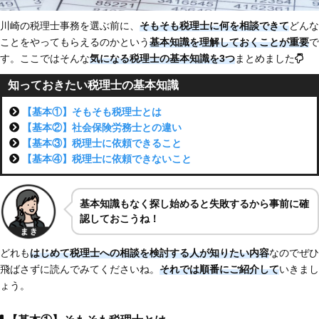
川崎の税理士事務を選ぶ前に、
そもそも税理士に何を相談できて
どんな
ことをやってもらえるのかという
基本知識を理解しておくことが重要
で
す。ここではそんな
気になる税理士の基本知識を3つ
まとめました
知っておきたい税理士の基本知識
【基本①】そもそも税理士とは
【基本②】社会保険労務士との違い
【基本③】税理士に依頼できること
【基本④】税理士に依頼できないこと
基本知識もなく探し始めると失敗するから事前に確
認しておこうね！
どれも
はじめて税理士への相談を検討する人が知りたい内容
なのでぜひ
飛ばさずに読んでみてくださいね。
それでは順番にご紹介して
いきまし
ょう。