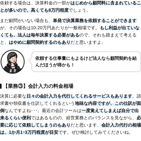
依頼する場合は、決算料金の一部が
はじめから顧問料に含まれているこ
とが多いので、高くても8万円程度
でしょう。
まだ顧問がいない場合も、
単発で決算業務を依頼することができます
が、その場合は10-20万円あたりが一般相場です。
もし利益が出ていな
くても、法人は毎年決算する必要がある
ので、それも踏まえて考える
と、
はやめに顧問契約するのもあり
だと思いますよ。
依頼する仕事量にもよるけど法人なら顧問契約を結
んだほうが得かも！
【業務③】会計入力の料金相場
決算に必要な
日々の会計入力を代行してくれるサービスもあります
。請
求書や領収書を仕訳してくれるという
地味な内容ですが、この仕訳が面
倒
なんですよね･･･。最近の会計ツールは
一度覚えてしまえば自分で出
来るくらい便利
ではあるものの、経営業務とのバランスを見ながら、
必
要に応じて依頼してしまうのもあり
だと思います。
会計入力代行の相場
は、1か月1ｰ3万円程度が目安
です。ぜひ検討してみてくださいね。