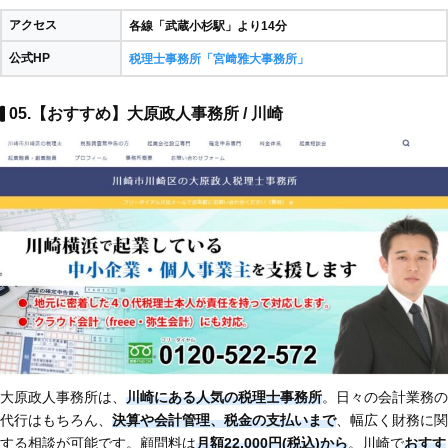
アクセス
各線「武蔵小杉駅」より14分
公式HP
税理士事務所「宮﨑雅大事務所」
05.【おすすめ】大原政人事務所 / 川崎
大原政人事務所は、
川崎にある人気の税理士事務所
。日々の会計業務の
代行はもちろん、
決算や会計管理、税金の支払いまで
、幅広く財務に関
する相談が可能です。顧問料は
月額22,000円(税込)から
。川崎で
おすす