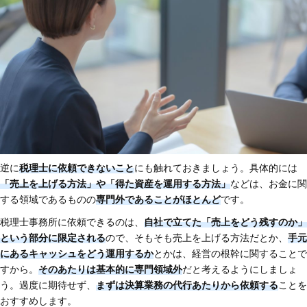
逆に
税理士に依頼できないこと
にも触れておきましょう。具体的には
「売上を上げる方法」や「得た資産を運用する方法」
などは、お金に関
する領域であるものの
専門外であることがほとんど
です。
税理士事務所に依頼できるのは、
自社で立てた「売上をどう残すのか」
という部分に限定される
ので、そもそも売上を上げる方法だとか、
手元
にあるキャッシュをどう運用するか
とかは、経営の根幹に関することで
すから。
そのあたりは基本的に専門領域外
だと考えるようにしましょ
う。過度に期待せず、
まずは決算業務の代行あたりから依頼する
ことを
おすすめします。