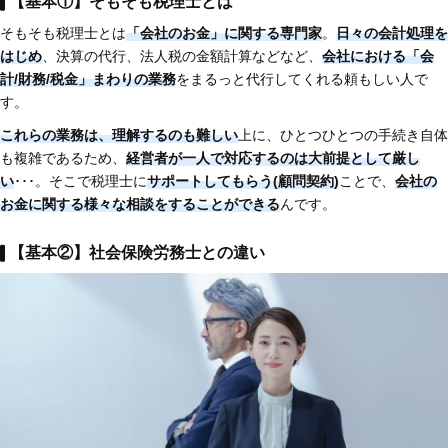
【基本①】そもそも税理士とは
そもそも税理士とは
「会社のお金」に関する専門家
。
日々の会計処理を
はじめ
、決算の代行、法人税の金額計算などなど、
会社における「会
計/財務/税金」まわりの業務
をまるっと代行してくれる頼もしい人で
す。
これらの業務は、理解するのも難しい
上に、ひとつひとつの手続き自体
も複雑であるため、
経営者が一人で対応するのは大前提として厳し
い
･･･。そこで税理士に
サポートしてもらう(顧問契約)
ことで、
会社の
お金に関する様々な相談をすることができる
んです。
【基本②】社会保険労務士との違い