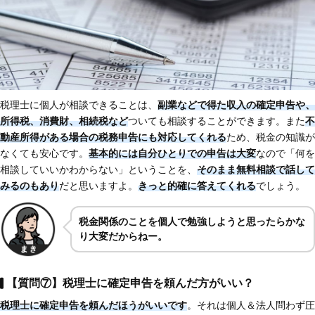
税理士に個人が相談できることは、
副業などで得た収入の確定申告や、
所得税、消費財、相続税など
ついても相談することができます。また
不
動産所得がある場合の税務申告にも対応してくれる
ため、税金の知識が
なくても安心です。
基本的には自分ひとりでの申告は大変
なので「何を
相談していいかわからない」ということを、
そのまま無料相談で話して
みるのもあり
だと思いますよ。
きっと的確に答えてくれる
でしょう。
税金関係のことを個人で勉強しようと思ったらかな
り大変だからねー。
【質問⑦】税理士に確定申告を頼んだ方がいい？
税理士に確定申告を頼んだほうがいいです
。それは個人＆法人問わず圧