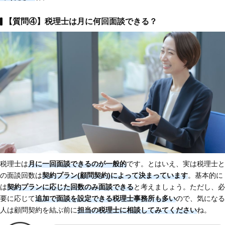
【質問④】税理士は月に何回面談できる？
税理士は
月に一回面談できるのが一般的
です。とはいえ、実は税理士と
の面談回数は
契約プラン(顧問契約)によって決まっています
。基本的に
は
契約プランに応じた回数のみ面談できる
と考えましょう。ただし、必
要に応じて
追加で面談を設定できる税理士事務所も多い
ので、気になる
人は顧問契約を結ぶ前に
担当の税理士に相談してみてください
ね。