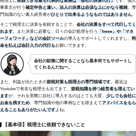
税理士に
依頼できる最も代表的な業務は「会社の決算代行」
です。個人
事業主が行う
確定申告と違い、法人の決算は必須な上にかなり複雑
。専
門知識のない素人経営者が
ひとりで出来るようなものではありません
。
そこで税理士に決算を依頼することで、
会社の決算をすべて代行してく
れます
。また決算に必要な、日々の会計処理を行う
「freee」や「マネ
ーフォワード」などの会計ツール
の導入もサポートしてくれますし、
料
金を払えば会計入力の代行も
お願いできます。
会社の財務に関することなら基本何でもサポートし
てくれるんだねー。
また、利益が出たときの
節税対策も税理士の専門領域です
。最近は
Youtubeで有名な税理士も出てきて、
節税知識を持つ経営者も増えてい
ます
が、それを実際に自社に導入するのはとても大変。
少しでも会社に
お金を残すため
、専門知識や他の事例などを踏まえて
アドバイスをもら
えることもありがたいんです
よね。
【基本④】税理士に依頼できないこと