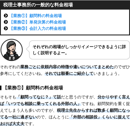
税理士事務所の一般的な料金相場
【業務①】顧問料の料金相場
【業務②】単発決算の料金相場
【業務③】会計入力の料金相場
それぞれ
の相場がしっかり
イメージできるように詳
しく説明するよー。
それぞれの
業務ごとに依頼内容の特徴や違いについてまとめた
のでぜひ
参考にしてくださいね。
それでは順番にご紹介して
いきましょう。
【業務①】顧問料の料金相場
そもそも
「顧問ってなに？」て話
だと思うのですが、
分かりやすく言え
ば「いつでも相談に乗ってくれる外部の人」
ですね。顧問契約を重く捉
えてしまう人も多いのですが、
税理士先生からすれば数多く顧問になっ
てる一社に過ぎない
ので、ほんとうに
「外部の相談役」くらいに捉えて
おけば大丈夫
です。