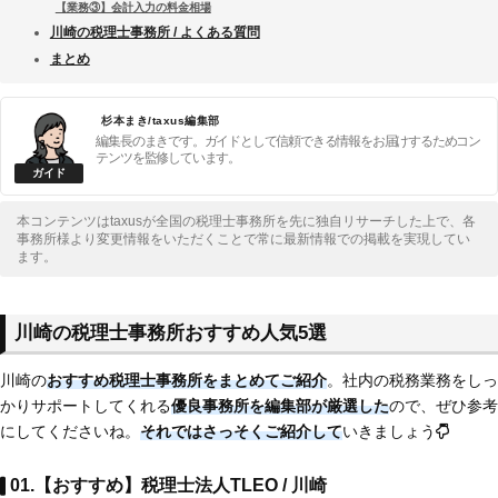
【業務③】会計入力の料金相場
川崎の税理士事務所 / よくある質問
まとめ
杉本まき/taxus編集部
編集長のまきです。ガイドとして信頼できる情報をお届けするためコン
テンツを監修しています。
本コンテンツはtaxusが全国の税理士事務所を先に独自リサーチした上で、各
事務所様より変更情報をいただくことで常に最新情報での掲載を実現してい
ます。
川崎の税理士事務所おすすめ人気5選
川崎の
おすすめ税理士事務所をまとめてご紹介
。社内の税務業務をしっ
かりサポートしてくれる
優良事務所を編集部が厳選した
ので、ぜひ参考
にしてくださいね。
それではさっそくご紹介して
いきましょう
01.【おすすめ】税理士法人TLEO / 川崎