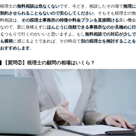
税理士の
無料相談は危なくない
です。今どき、相談したその場で
無理に
契約させられることもないので安心してください
。そもそも税理士の無
料相談は、
その税理士事務所の特徴や料金プランを直接聞ける
良い機会
なので、変に身構えずに
ほんとうに信頼できる事務所なのか見極めに行
く
つもりで行くのがいいと思いますよ。もし
無料相談での対応が少しで
も横柄
に感じるようであれば、その時点で
別の税理士を検討することを
おすすめします
。
【質問②】税理士の顧問の相場はいくら？