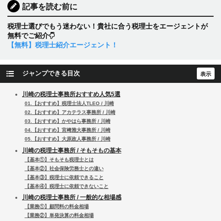
記事を読む前に
税理士選びでもう迷わない！貴社に合う税理士をエージェントが
無料でご紹介
【無料】税理士紹介エージェント！
ジャンプできる目次
川崎の税理士事務所おすすめ人気5選
01.【おすすめ】税理士法人TLEO / 川崎
02.【おすすめ】アカテラス事務所 / 川崎
03.【おすすめ】かやはら事務所 / 川崎
04.【おすすめ】宮﨑雅大事務所 / 川崎
05.【おすすめ】大原政人事務所 / 川崎
川崎の税理士事務所 / そもそもの基本
【基本①】そもそも税理士とは
【基本②】社会保険労務士との違い
【基本③】税理士に依頼できること
【基本④】税理士に依頼できないこと
川崎の税理士事務所 / 一般的な相場感
【業務①】顧問料の料金相場
【業務②】単発決算の料金相場